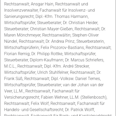
Rechtsanwalt; Ansgar Hain, Rechtsanwalt und
Insolvenzverwalter, Fachanwalt für Insolvenz- und
Sanierungsrecht; Dipl.-Kfm. Thomas Harmann,
Wirtschaftsprüfer, Steuerberater; Dr. Christian Heider,
Steuerberater; Christian Mayer-Gießen, Rechtsanwalt; Dr.
Maren Mönchmeyer, Rechtsanwältin; Stephen-Oliver
Nündel, Rechtsanwalt; Dr. Andrea Prinz, Steuerberaterin,
Wirtschaftsprüferin; Felix Prozorov-Bastians, Rechtsanwalt;
Florian Remig; Dr. Philipp Rottke, Wirtschaftsprüfer,
Steuerberater, Diplom-Kaufmann; Dr. Marcus Schriefers,
M.C.L., Rechtsanwalt; Dipl.-Kfm. André Strecker,
Wirtschaftsprüfer; Ulrich Stuhlfelner, Rechtsanwalt; Dr.
Frank Süß, Rechtsanwalt; Dipl.-Volksw. Daniel Ternes,
Wirtschaftsprüfer, Steuerberater; van der Johan van der
Veer, LL.M., Rechtsanwalt, Fachanwalt für
Versicherungsrecht; Fabien Wehner, LL.M. (Stellenbosch),
Rechtsanwalt; Felix Wolf, Rechtsanwalt, Fachanwalt für
Handels- und Gesellschaftsrecht; Dr. Patrick Wolff,
Rechtsanwalt, Fachanwalt für Bank- und Kapitalmarktrecht