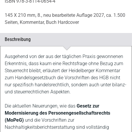
ISBN 978-3-8114-0654-4
145 X 210 mm,
8., neu bearbeitete Auflage 2027,
ca. 1.500
Seiten,
Kommentar,
Buch Hardcover
Beschreibung
Beschreibung
Ausgehend von der aus der täglichen Praxis gewonnenen
Erkenntnis, dass kaum eine Rechtsfrage ohne Bezug zum
Steuerrecht bleibt, erläutert der Heidelberger Kommentar
zum Handelsgesetzbuch die Vorschriften des HGB nicht
nur spezifisch handelsrechtlich, sondern auch unter bilanz-
und steuerrechtlichen Aspekten.
Die aktuellen Neuerungen, wie das
Gesetz zur
Modernisierung des Personengesellschaftsrechts
(MoPeG)
und die Vorschriften zur
Nachhaltigkeitsberichtserstattung sind vollständig