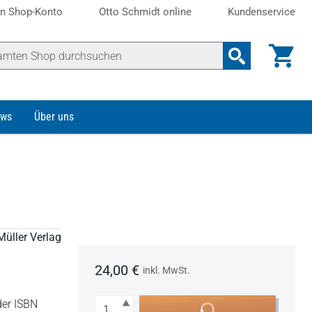
n Shop-Konto
Otto Schmidt online
Kundenservice
ws
Über uns
Müller Verlag
24,00 €
inkl. MwSt.
Anzahl
der ISBN
In den Warenkorb