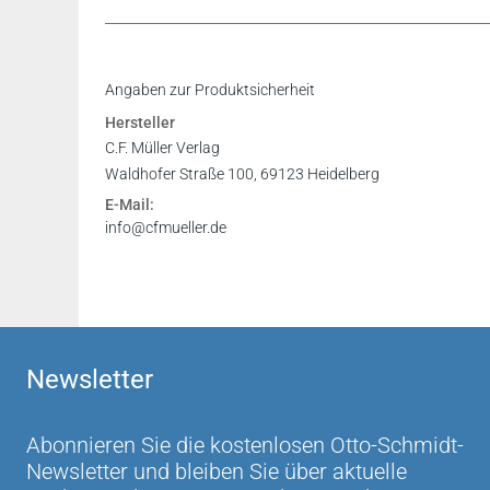
Eine sehr hilfreiche Neuerscheinung, zumal bei
Inhaltsverzeichnis
Angaben zur Produktsicherheit
Hausarbeit anpackt und was dabei zu beachten 
Vorwort
Hersteller
Studium WS 16/17
Register
C.F. Müller Verlag
Waldhofer Straße 100, 69123 Heidelberg
Aus eigener Erfahrung weiß ich, dass mir als S
E-Mail:
Strafrecht“ von Bode und Niehaus bietet, sehr 
info@cfmueller.de
gerade Studenten der unteren Semester wärms
Hausarbeit den Teil, in dem die juristische Met
Johann v. Pachelbel, Göttingen, auf: http://die
...durchaus auch auf die Bearbeitung von Haus
Newsletter
Buch vielseitig einsetzbar und besonders für An
definitiv empfehlenswert und wird wohl in me
Kathrin Tekath auf: Die Fachschaft Jura der Univ
Abonnieren Sie die kostenlosen Otto-Schmidt-
Newsletter und bleiben Sie über aktuelle