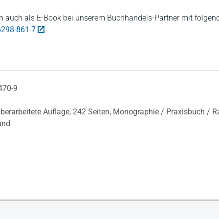
 auch als E-Book bei unserem Buchhandels-Partner mit folgen
6298-861-7
470-9
überarbeitete Auflage,
242 Seiten,
Monographie / Praxisbuch / Ra
and