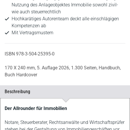
Nutzung des Anlageobjektes Immobilie sowohl zivil-
wie auch steuerrechtlich
Hochkarätiges Autorenteam deckt alle einschlägigen
Kompetenzen ab
Mit Vertragsmustern
ISBN 978-3-504-25395-0
170 X 240 mm,
5. Auflage 2026,
1.300 Seiten,
Handbuch,
Buch Hardcover
Beschreibung
Beschreibung
Der Allrounder für Immobilien
Notare, Steuerberater, Rechtsanwälte und Wirtschaftsprüfer
stehen bei der Gestaltung von Immobiliengeschäften vor