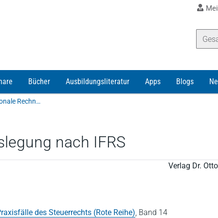
Mei
nare
Bücher
Ausbildungsliteratur
Apps
Blogs
Ne
Angermayer-Michler/Birk/Bertram/Lenz | Internationale Rechnungslegung nach IFRS
slegung nach IFRS
Verlag Dr. Ot
raxisfälle des Steuerrechts (Rote Reihe)
,
Band 14