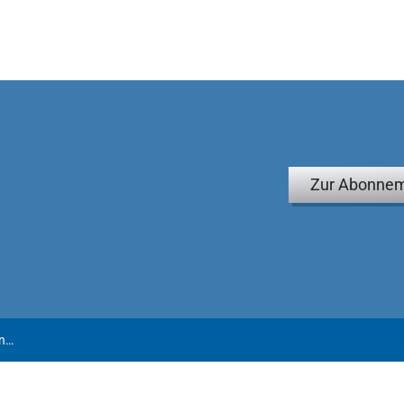
Zur Abonnem
Angermayer-Michler/Birk/Bertram/Lenz | Internationale Rechnungslegung nach IFRS