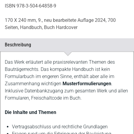
ISBN 978-3-504-64858-9
170 X 240 mm,
9., neu bearbeitete Auflage 2024,
700
Seiten,
Handbuch,
Buch Hardcover
Beschreibung
Beschreibung
Das Werk erläutert alle praxisrelevanten Themen des
Bauträgerrechts. Das kompakte Handbuch ist kein
Formularbuch im engeren Sinne, enthält aber alle im
Zusammenhang wichtigen
Musterformulierungen
.
Inklusive Datenbankzugang zum gesamten Werk und allen
Formularen, Freischaltcode im Buch.
Die Inhalte und Themen
Vertragsabschluss und rechtliche Grundlagen
Fragen rund um die Erbringung der Bauleistung