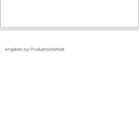
Angaben zur Produktsicherheit
Hersteller
Verlag Versicherungswirtschaft GmbH & Co. KG
An der RaumFabrik 35, 76227 Karlsruhe
E-Mail:
vertrieb@vvw.de
Newsletter
Abonnieren Sie die kostenlosen Otto-Schmidt-Newsletter