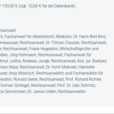
 133,00 € zzgl. 10,00 € für die Datenbank).
htsanwalt
 Fachanwalt für Arbeitsrecht, Mediator; Dr. Hans-Bert Binz,
ornewasser, Rechtsanwalt; Dr. Tilman Clausen, Rechtsanwalt;
er, Rechtsanwalt; Frank Hagedorn, Wirtschaftsprüfer und
nßler; Jörg Hohmann, Rechtsanwalt, Fachanwalt für
tmut Joithe; Andreas Jungk, Rechtsanwalt; Ass. jur. Barbara
ian Maar, Rechtsanwalt; Dr. Kyrill Makoski; Henriette
Meurer; Anja Möwisch, Rechtsanwältin und Fachanwältin für
ältin; Ronald Oerter, Rechtsanwalt; Prof. Ronald Richter,
. Thomas Schlegel, Rechtsanwalt; Prof. Dr. Udo Schmitz,
ana Sönnichsen; Dr. Janna Uddin, Rechtsanwältin