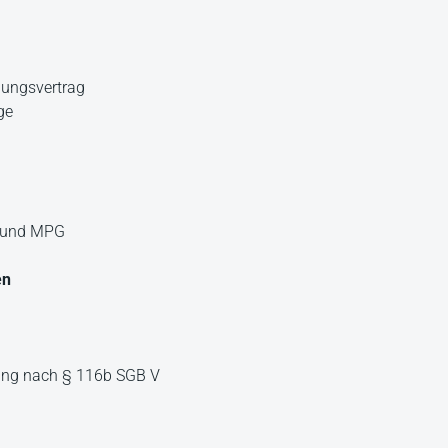
uungsvertrag
ge
G und MPG
en
ung nach § 116b SGB V