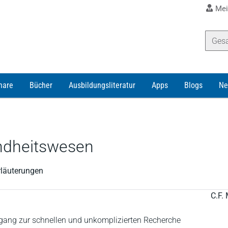
Mei
nare
Bücher
Ausbildungsliteratur
Apps
Blogs
Ne
ndheitswesen
rläuterungen
C.F. 
gang zur schnellen und unkomplizierten Recherche