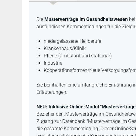
Beschreibung
Die
Musterverträge im Gesundheitswesen
bei
ausführlichen Kommentierungen für die Zielgr
niedergelassene Heilberufe
Krankenhaus/Klinik
Pflege (ambulant und stationär)
Industrie
Kooperationsformen/Neue Versorgungsfor
Sie beinhalten eine umfangreiche Einführung i
Erläuterungen.
NEU: Inklusive Online-Modul "Musterverträge
Bezieher der „Musterverträge im Gesundheits
Zugang zur Datenbank "Musterverträge im Gesu
die gesamte Kommentierung. Dieser Online-Serv
eine starke elektronische Komponente auf der 