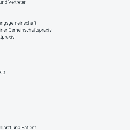
und Vertreter
bungsgemeinschaft
iner Gemeinschaftspraxis
ztpraxis
rag
larzt und Patient