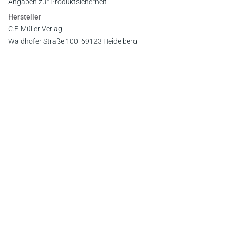
Angaben zur Produktsicherheit
Hersteller
C.F. Müller Verlag
Waldhofer Straße 100, 69123 Heidelberg
E-Mail:
info@cfmueller.de
Newsletter
Abonnieren Sie die kostenlosen Otto-Schmidt-Newsletter
und bleiben Sie über aktuelle Rechtsprechung,
Gesetzgebung und Produktneuheiten informiert!
Zur Abonnement-Auswahl