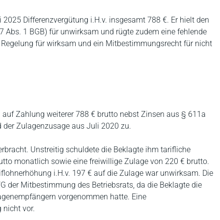
i 2025 Differenzvergütung i.H.v. insgesamt 788 €. Er hielt den
7 Abs. 1 BGB) für unwirksam und rügte zudem eine fehlende
die Regelung für wirksam und ein Mitbestimmungsrecht für nicht
 auf Zahlung weiterer 788 € brutto nebst Zinsen aus § 611a
d der Zulagenzusage aus Juli 2020 zu.
erbracht. Unstreitig schuldete die Beklagte ihm tarifliche
tto monatlich sowie eine freiwillige Zulage von 220 € brutto.
iflohnerhöhung i.H.v. 197 € auf die Zulage war unwirksam. Die
G der Mitbestimmung des Betriebsrats, da die Beklagte die
lagenempfängern vorgenommen hatte. Eine
nicht vor.