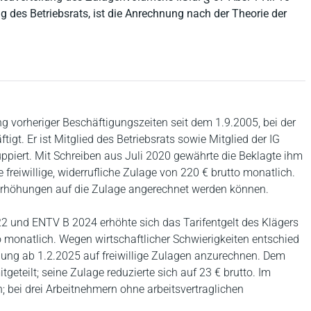
 des Betriebsrats, ist die Anrechnung nach der Theorie der
ng vorheriger Beschäftigungszeiten seit dem 1.9.2005, bei der
igt. Er ist Mitglied des Betriebsrats sowie Mitglied der IG
ruppiert. Mit Schreiben aus Juli 2020 gewährte die Beklagte ihm
 freiwillige, widerrufliche Zulage von 220 € brutto monatlich.
lterhöhungen auf die Zulage angerechnet werden können.
22 und ENTV B 2024 erhöhte sich das Tarifentgelt des Klägers
monatlich. Wegen wirtschaftlicher Schwierigkeiten entschied
hung ab 1.2.2025 auf freiwillige Zulagen anzurechnen. Dem
eteilt; seine Zulage reduzierte sich auf 23 € brutto. Im
n; bei drei Arbeitnehmern ohne arbeitsvertraglichen