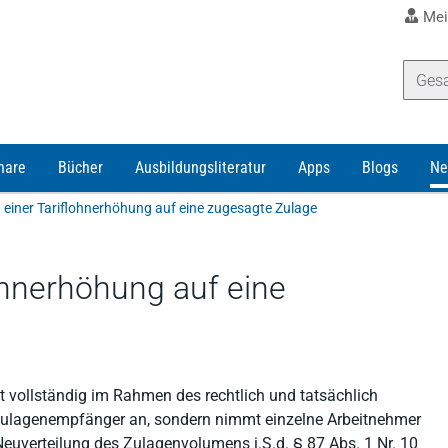
Mei
nare
Bücher
Ausbildungsliteratur
Apps
Blogs
Ne
einer Tariflohnerhöhung auf eine zugesagte Zulage
ohnerhöhung auf eine
t vollständig im Rahmen des rechtlich und tatsächlich
 Zulagenempfänger an, sondern nimmt einzelne Arbeitnehmer
Neuverteilung des Zulagenvolumens i.S.d. § 87 Abs. 1 Nr. 10