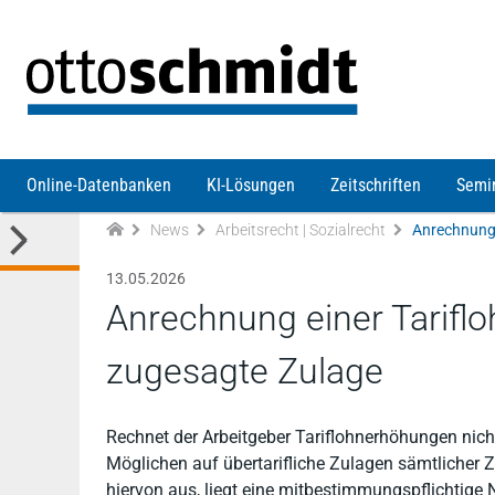
Direkt zum Inhalt
Online-Datenbanken
KI-Lösungen
Zeitschriften
Semi
News
Arbeitsrecht | Sozialrecht
Anrechnung 
13.05.2026
Anrechnung einer Tarifl
zugesagte Zulage
Rechnet der Arbeitgeber Tariflohnerhöhungen nich
Möglichen auf übertarifliche Zulagen sämtlicher
hiervon aus, liegt eine mitbestimmungspflichtige 