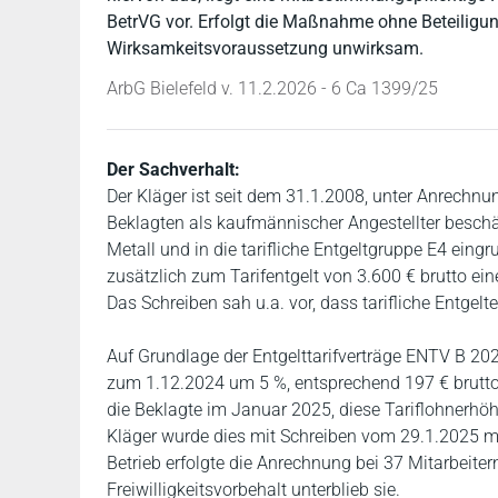
BetrVG vor. Erfolgt die Maßnahme ohne Beteiligung
Wirksamkeitsvoraussetzung unwirksam.
ArbG Bielefeld v. 11.2.2026 - 6 Ca 1399/25
Der Sachverhalt:
Der Kläger ist seit dem 31.1.2008, unter Anrechnu
Beklagten als kaufmännischer Angestellter beschäft
Metall und in die tarifliche Entgeltgruppe E4 eing
zusätzlich zum Tarifentgelt von 3.600 € brutto eine
Das Schreiben sah u.a. vor, dass tarifliche Entge
Auf Grundlage der Entgelttarifverträge ENTV B 20
zum 1.12.2024 um 5 %, entsprechend 197 € brutto 
die Beklagte im Januar 2025, diese Tariflohnerhö
Kläger wurde dies mit Schreiben vom 29.1.2025 mitg
Betrieb erfolgte die Anrechnung bei 37 Mitarbeiter
Freiwilligkeitsvorbehalt unterblieb sie.