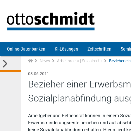
Direkt zum Inhalt
Online-Datenbanken
KI-Lösungen
Zeitschriften
Semi
News
Arbeitsrecht | Sozialrecht
08.06.2011
Bezieher einer Erwerbsm
Sozialplanabfindung au
Arbeitgeber und Betriebsrat können in einem Sozia
Erwerbsminderungsrente beziehen und auf absehbar
keine Sozialplanabfindung erhalten. Hierin liegt 