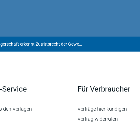
Klinik in kirchlicher Trägerschaft erkennt Zutrittsrecht der Gewerkschaft zum Zweck der Mitgliederwerbung an
-Service
Für Verbraucher
s den Verlagen
Verträge hier kündigen
Vertrag widerrufen