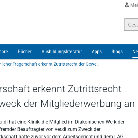
Mei
nare
Bücher
Ausbildungsliteratur
Apps
Blogs
Ne
Klinik in kirchlicher Trägerschaft erkennt Zutrittsrecht der Gewerkschaft zum Zweck der Mitgliederwerbung an
erschaft erkennt Zutrittsrecht
weck der Mitgliederwerbung an
.di hat eine Klinik, die Mitglied im Diakonischen Werk der
bsfremder Beauftragter von ver.di zum Zweck der
rkschaft hatte zuvor vor dem Arbeitsgericht und dem LAG