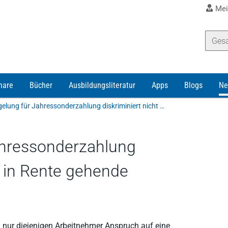
Mei
nare
Bücher
Ausbildungsliteratur
Apps
Blogs
Ne
Stichtagsregelung für Jahressonderzahlung diskriminiert nicht vorher in Rente gehende Arbeitnehmer
ahressonderzahlung
r in Rente gehende
h nur diejenigen Arbeitnehmer Anspruch auf eine