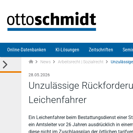
Direkt zum Inhalt
Online-Datenbanken
KI-Lösungen
Zeitschriften
Semi
News
Arbeitsrecht | Sozialrecht
Unzulässige
28.05.2026
Unzulässige Rückforderu
Leichenfahrer
Ein Leichenfahrer beim Bestattungsdienst einer St
ein Amtsleiter vor 26 Jahren ausdrücklich in einem
diese nicht im Zuschlagsplan der örtlichen tarifv