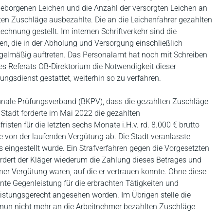
 geborgenen Leichen und die Anzahl der versorgten Leichen an
en Zuschläge ausbezahlte. Die an die Leichenfahrer gezahlten
chnung gestellt. Im internen Schriftverkehr sind die
ten, die in der Abholung und Versorgung einschließlich
egelmäßig auftreten. Das Personalamt hat noch mit Schreiben
s Referats OB-Direktorium die Notwendigkeit dieser
gsdienst gestattet, weiterhin so zu verfahren.
nale Prüfungsverband (BKPV), dass die gezahlten Zuschläge
Stadt forderte im Mai 2022 die gezahlten
ten für die letzten sechs Monate i.H.v. rd. 8.000 € brutto
e von der laufenden Vergütung ab. Die Stadt veranlasste
 eingestellt wurde. Ein Strafverfahren gegen die Vorgesetzten
ordert der Kläger wiederum die Zahlung dieses Betrages und
iner Vergütung waren, auf die er vertrauen konnte. Ohne diese
ente Gegenleistung für die erbrachten Tätigkeiten und
eistungsgerecht angesehen worden. Im Übrigen stelle die
, nun nicht mehr an die Arbeitnehmer bezahlten Zuschläge