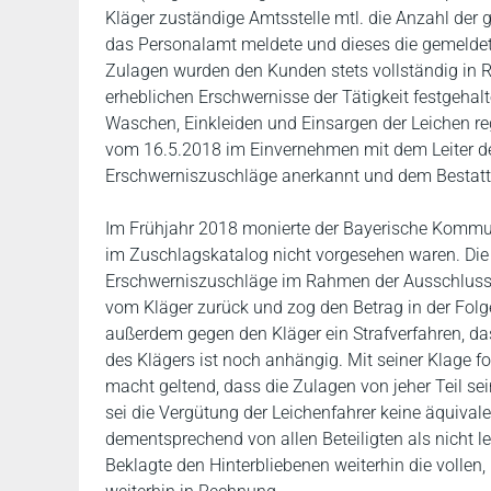
Kläger zuständige Amtsstelle mtl. die Anzahl der
das Personalamt meldete und dieses die gemeldet
Zulagen wurden den Kunden stets vollständig in Re
erheblichen Erschwernisse der Tätigkeit festgehal
Waschen, Einkleiden und Einsargen der Leichen r
vom 16.5.2018 im Einvernehmen mit dem Leiter de
Erschwerniszuschläge anerkannt und dem Bestattun
Im Frühjahr 2018 monierte der Bayerische Kommu
im Zuschlagskatalog nicht vorgesehen waren. Die 
Erschwerniszuschläge im Rahmen der Ausschlussfris
vom Kläger zurück und zog den Betrag in der Folg
außerdem gegen den Kläger ein Strafverfahren, das
des Klägers ist noch anhängig. Mit seiner Klage f
macht geltend, dass die Zulagen von jeher Teil se
sei die Vergütung der Leichenfahrer keine äquival
dementsprechend von allen Beteiligten als nicht l
Beklagte den Hinterbliebenen weiterhin die vollen