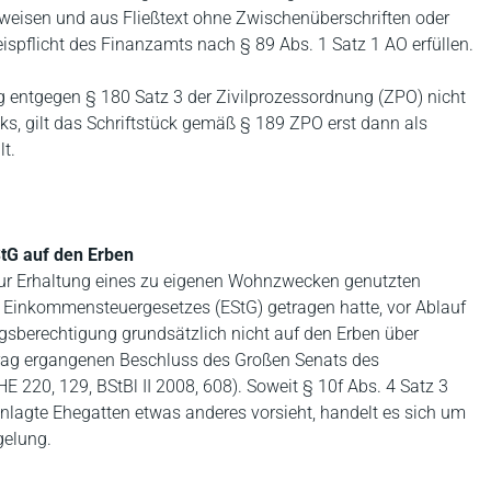
weisen und aus Fließtext ohne Zwischenüberschriften oder
ispflicht des Finanzamts nach § 89 Abs. 1 Satz 1 AO erfüllen.
ng entgegen § 180 Satz 3 der Zivilprozessordnung (ZPO) nicht
s, gilt das Schriftstück gemäß § 189 ZPO erst dann als
t.
tG auf den Erben
 zur Erhaltung eines zu eigenen Wohnzwecken genutzten
Einkommensteuergesetzes (EStG) getragen hatte, vor Ablauf
gsberechtigung grundsätzlich nicht auf den Erben über
trag ergangenen Beschluss des Großen Senats des
220, 129, BStBl II 2008, 608). Soweit § 10f Abs. 4 Satz 3
nlagte Ehegatten etwas anderes vorsieht, handelt es sich um
gelung.