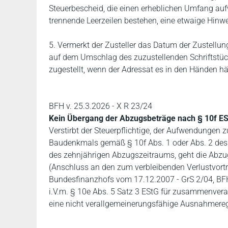
Steuerbescheid, die einen erheblichen Umfang auf
trennende Leerzeilen bestehen, eine etwaige Hinwe
5. Vermerkt der Zusteller das Datum der Zustellu
auf dem Umschlag des zuzustellenden Schriftstück
zugestellt, wenn der Adressat es in den Händen häl
BFH v. 25.3.2026 - X R 23/24
Kein Übergang der Abzugsbeträge nach § 10f ES
Verstirbt der Steuerpflichtige, der Aufwendungen
Baudenkmals gemäß § 10f Abs. 1 oder Abs. 2 des 
des zehnjährigen Abzugszeitraums, geht die Abzu
(Anschluss an den zum verbleibenden Verlustvor
Bundesfinanzhofs vom 17.12.2007 - GrS 2/04, BFHE 
i.V.m. § 10e Abs. 5 Satz 3 EStG für zusammenvera
eine nicht verallgemeinerungsfähige Ausnahmere