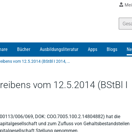
Mei
nare
Bücher
Ausbildungsliteratur
Apps
Blogs
Ne
Aufhebung des BMF-Schreibens vom 12.5.2014 (BStBl I 2014, 860)
eibens vom 12.5.2014 (BStBl I
42/00113/006/069, DOK: COO.7005.100.2.14804882) hat die
Kapitalgesellschaft und zum Zufluss von Gehaltsbestandsteilen
apitalgesellschaft Stellung genommen.