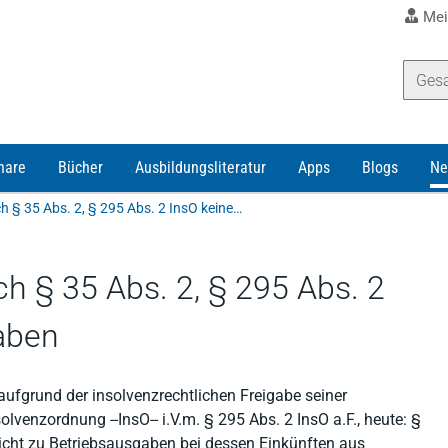
Mei
nare
Bücher
Ausbildungsliteratur
Apps
Blogs
Ne
Ausgleichszahlungen nach § 35 Abs. 2, § 295 Abs. 2 InsO keine Betriebsausgaben
h § 35 Abs. 2, § 295 Abs. 2
aben
aufgrund der insolvenzrechtlichen Freigabe seiner
olvenzordnung ‑‑InsO‑‑ i.V.m. § 295 Abs. 2 InsO a.F., heute: §
nicht zu Betriebsausgaben bei dessen Einkünften aus