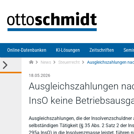
Direkt zum Inhalt
Online-Datenbanken
KI-Lösungen
Zeitschriften
Semi
News
Steuerrecht
18.05.2026
Ausgleichszahlungen nac
InsO keine Betriebsausg
Ausgleichszahlungen, die der Insolvenzschuldner 
selbständigen Tätigkeit (§ 35 Abs. 2 Satz 2 der Ins
295a InsO) in die Insolvenzmasse leistet, führen 