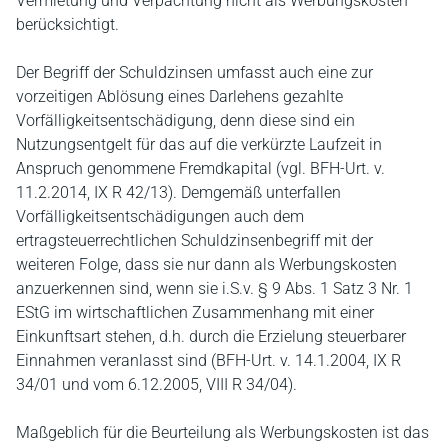
Vermietung und Verpachtung nicht als Werbungskosten
berücksichtigt.
Der Begriff der Schuldzinsen umfasst auch eine zur
vorzeitigen Ablösung eines Darlehens gezahlte
Vorfälligkeitsentschädigung, denn diese sind ein
Nutzungsentgelt für das auf die verkürzte Laufzeit in
Anspruch genommene Fremdkapital (vgl. BFH-Urt. v.
11.2.2014, IX R 42/13). Demgemäß unterfallen
Vorfälligkeitsentschädigungen auch dem
ertragsteuerrechtlichen Schuldzinsenbegriff mit der
weiteren Folge, dass sie nur dann als Werbungskosten
anzuerkennen sind, wenn sie i.S.v. § 9 Abs. 1 Satz 3 Nr. 1
EStG im wirtschaftlichen Zusammenhang mit einer
Einkunftsart stehen, d.h. durch die Erzielung steuerbarer
Einnahmen veranlasst sind (BFH-Urt. v. 14.1.2004, IX R
34/01 und vom 6.12.2005, VIII R 34/04).
Maßgeblich für die Beurteilung als Werbungskosten ist das