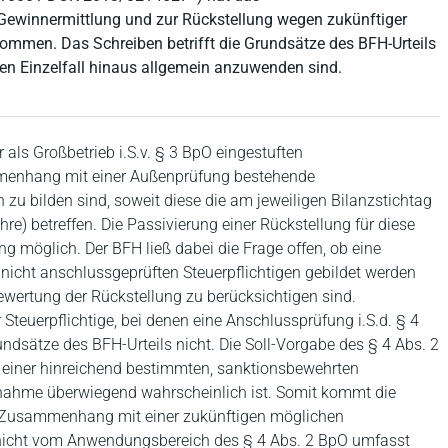
Gewinnermittlung und zur Rückstellung wegen zukünftiger
ommen. Das Schreiben betrifft die Grundsätze des BFH-Urteils
nen Einzelfall hinaus allgemein anzuwenden sind.
 als Großbetrieb i.S.v. § 3 BpO eingestuften
mmenhang mit einer Außenprüfung bestehende
zu bilden sind, soweit diese die am jeweiligen Bilanzstichtag
re) betreffen. Die Passivierung einer Rückstellung für diese
g möglich. Der BFH ließ dabei die Frage offen, ob eine
nicht anschlussgeprüften Steuerpflichtigen gebildet werden
Bewertung der Rückstellung zu berücksichtigen sind.
 Steuerpflichtige, bei denen eine Anschlussprüfung i.S.d. § 4
undsätze des BFH-Urteils nicht. Die Soll-Vorgabe des § 4 Abs. 2
 einer hinreichend bestimmten, sanktionsbewehrten
hnahme überwiegend wahrscheinlich ist. Somit kommt die
in Zusammenhang mit einer zukünftigen möglichen
ie nicht vom Anwendungsbereich des § 4 Abs. 2 BpO umfasst