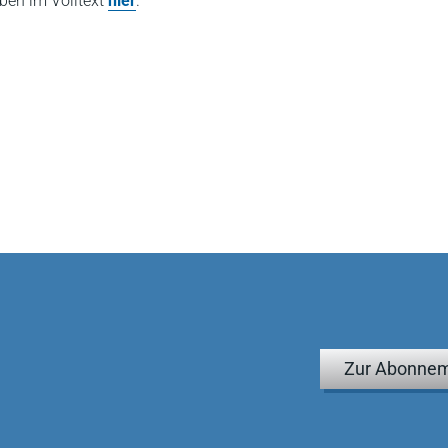
iben im Volltext
hier
.
Zur Abonnem