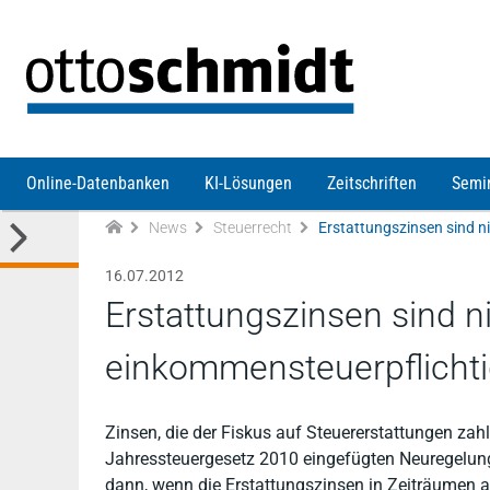
Direkt zum Inhalt
Online-Datenbanken
KI-Lösungen
Zeitschriften
Semi
News
Steuerrecht
16.07.2012
Erstattungszinsen sind n
einkommensteuerpflicht
Zinsen, die der Fiskus auf Steuererstattungen zahl
Jahressteuergesetz 2010 eingefügten Neuregelung d
dann, wenn die Erstattungszinsen in Zeiträumen a