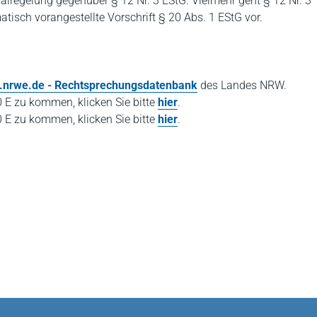
zialregelung gegenüber § 12 Nr. 3 EStG. Vielmehr geht § 12 Nr. 3
tisch vorangestellte Vorschrift § 20 Abs. 1 EStG vor.
nrwe.de
- Rechtsprechungsdatenbank
des Landes NRW.
0 E zu kommen, klicken Sie bitte
hier
.
0 E zu kommen, klicken Sie bitte
hier
.