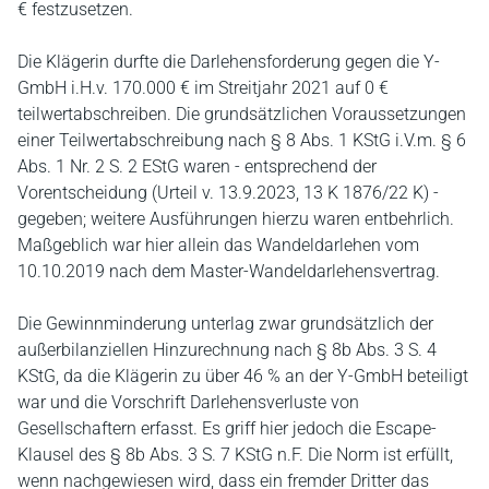
€ festzusetzen.
Die Klägerin durfte die Darlehensforderung gegen die Y-
GmbH i.H.v. 170.000 € im Streitjahr 2021 auf 0 €
teilwertabschreiben. Die grundsätzlichen Voraussetzungen
einer Teilwertabschreibung nach § 8 Abs. 1 KStG i.V.m. § 6
Abs. 1 Nr. 2 S. 2 EStG waren - entsprechend der
Vorentscheidung (Urteil v. 13.9.2023, 13 K 1876/22 K) -
gegeben; weitere Ausführungen hierzu waren entbehrlich.
Maßgeblich war hier allein das Wandeldarlehen vom
10.10.2019 nach dem Master-Wandeldarlehensvertrag.
Die Gewinnminderung unterlag zwar grundsätzlich der
außerbilanziellen Hinzurechnung nach § 8b Abs. 3 S. 4
KStG, da die Klägerin zu über 46 % an der Y-GmbH beteiligt
war und die Vorschrift Darlehensverluste von
Gesellschaftern erfasst. Es griff hier jedoch die Escape-
Klausel des § 8b Abs. 3 S. 7 KStG n.F. Die Norm ist erfüllt,
wenn nachgewiesen wird, dass ein fremder Dritter das