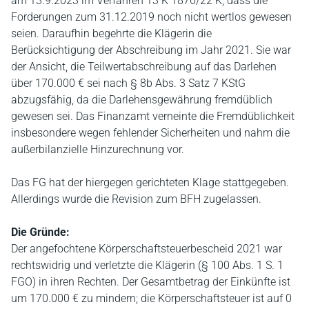
am 13.9.2023 im Verfahren 13 K 1876/22 K, dass die
Forderungen zum 31.12.2019 noch nicht wertlos gewesen
seien. Daraufhin begehrte die Klägerin die
Berücksichtigung der Abschreibung im Jahr 2021. Sie war
der Ansicht, die Teilwertabschreibung auf das Darlehen
über 170.000 € sei nach § 8b Abs. 3 Satz 7 KStG
abzugsfähig, da die Darlehensgewährung fremdüblich
gewesen sei. Das Finanzamt verneinte die Fremdüblichkeit
insbesondere wegen fehlender Sicherheiten und nahm die
außerbilanzielle Hinzurechnung vor.
Das FG hat der hiergegen gerichteten Klage stattgegeben.
Allerdings wurde die Revision zum BFH zugelassen.
Die Gründe:
Der angefochtene Körperschaftsteuerbescheid 2021 war
rechtswidrig und verletzte die Klägerin (§ 100 Abs. 1 S. 1
FGO) in ihren Rechten. Der Gesamtbetrag der Einkünfte ist
um 170.000 € zu mindern; die Körperschaftsteuer ist auf 0