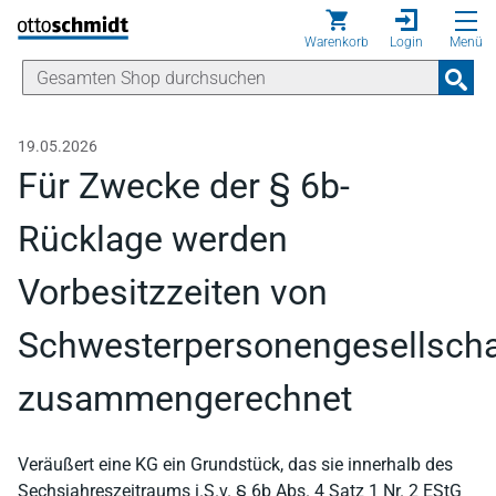
Direkt zum Inhalt
Warenkorb
Login
Menü
19.05.2026
Für Zwecke der § 6b-
Rücklage werden
Vorbesitzzeiten von
Schwesterpersonengesellscha
zusammengerechnet
Veräußert eine KG ein Grundstück, das sie innerhalb des
Sechsjahreszeitraums i.S.v. § 6b Abs. 4 Satz 1 Nr. 2 EStG