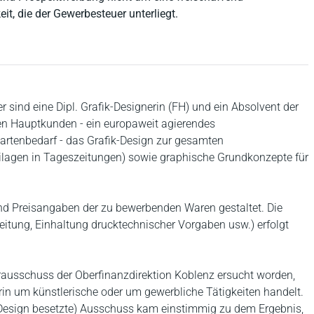
it, die der Gewerbesteuer unterliegt.
er sind eine Dipl. Grafik-Designerin (FH) und ein Absolvent der
ren Hauptkunden - ein europaweit agierendes
rtenbedarf - das Grafik-Design zur gesamten
ilagen in Tageszeitungen) sowie graphische Grundkonzepte für
nd Preisangaben der zu bewerbenden Waren gestaltet. Die
eitung, Einhaltung drucktechnischer Vorgaben usw.) erfolgt
rausschuss der Oberfinanzdirektion Koblenz ersucht worden,
erin um künstlerische oder um gewerbliche Tätigkeiten handelt.
. Design besetzte) Ausschuss kam einstimmig zu dem Ergebnis,