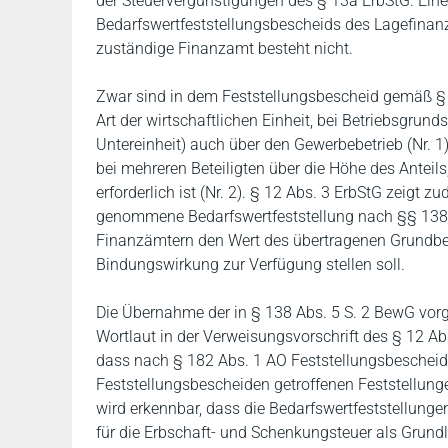
der Steuervergünstigungen des § 13a ErbStG. Ei
Bedarfswertfeststellungsbescheids des Lagefinanz
zuständige Finanzamt besteht nicht.
Zwar sind in dem Feststellungsbescheid gemäß § 1
Art der wirtschaftlichen Einheit, bei Betriebsgrun
Untereinheit) auch über den Gewerbebetrieb (Nr. 1
bei mehreren Beteiligten über die Höhe des Anteil
erforderlich ist (Nr. 2). § 12 Abs. 3 ErbStG zeigt 
genommene Bedarfswertfeststellung nach §§ 138 f
Finanzämtern den Wert des übertragenen Grundbe
Bindungswirkung zur Verfügung stellen soll.
Die Übernahme der in § 138 Abs. 5 S. 2 BewG vor
Wortlaut in der Verweisungsvorschrift des § 12 A
dass nach § 182 Abs. 1 AO Feststellungsbescheide 
Feststellungsbescheiden getroffenen Feststellung
wird erkennbar, dass die Bedarfswertfeststellunge
für die Erbschaft- und Schenkungsteuer als Grun