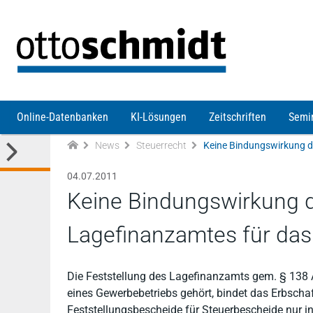
Direkt zum Inhalt
Online-Datenbanken
KI-Lösungen
Zeitschriften
Semi
News
Steuerrecht
04.07.2011
Keine Bindungswirkung d
Lagefinanzamtes für das
Die Feststellung des Lagefinanzamts gem. § 138 
eines Gewerbebetriebs gehört, bindet das Erbscha
Feststellungsbescheide für Steuerbescheide nur in