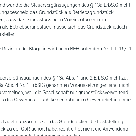
nd wandte die Steuervergünstigungen des § 13a ErbStG nicht
ungsbescheid das Grundstück als Betriebsgrundstück
men, dass das Grundstück beim Voreigentümer zum
ng als Betriebsgrundstück müsse sich das Grundstück jedoch
stellen.
e Revision der Klägerin wird beim BFH unter dem Az. II R 16/11
euervergünstigungen des § 13a Abs. 1 und 2 ErbStG nicht zu.
 13a Abs. 4 Nr. 1 ErbStG genannten Voraussetzungen sind nicht
 verneinen, weil die Gesellschaft nur grundstücksverwaltend
ebs des Gewerbes - auch keinen ruhenden Gewerbebetrieb inne
s Lagefinanzamts bzgl. des Grundstückes die Feststellung
ck zu der GbR gehört habe, rechtfertigt nicht die Anwendung