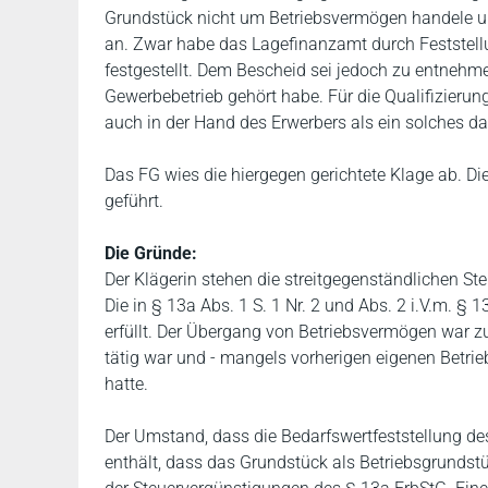
Grundstück nicht um Betriebsvermögen handele u
an. Zwar habe das Lagefinanzamt durch Feststell
festgestellt. Dem Bescheid sei jedoch zu entneh
Gewerbebetrieb gehört habe. Für die Qualifizieru
auch in der Hand des Erwerbers als ein solches dar
Das FG wies die hiergegen gerichtete Klage ab. Di
geführt.
Die Gründe:
Der Klägerin stehen die streitgegenständlichen St
Die in § 13a Abs. 1 S. 1 Nr. 2 und Abs. 2 i.V.m. §
erfüllt. Der Übergang von Betriebsvermögen war zu
tätig war und - mangels vorherigen eigenen Betri
hatte.
Der Umstand, dass die Bedarfswertfeststellung de
enthält, dass das Grundstück als Betriebsgrundstü