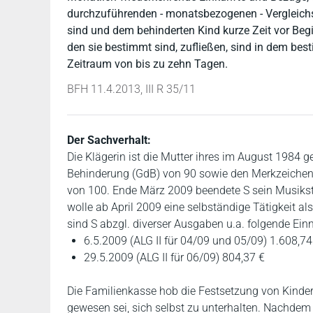
durchzuführenden - monatsbezogenen - Vergleich
sind und dem behinderten Kind kurze Zeit vor Beg
den sie bestimmt sind, zufließen, sind in dem be
Zeitraum von bis zu zehn Tagen.
BFH 11.4.2013, III R 35/11
Der Sachverhalt:
Die Klägerin ist die Mutter ihres im August 1984 
Behinderung (GdB) von 90 sowie den Merkzeichen
von 100. Ende März 2009 beendete S sein Musikstu
wolle ab April 2009 eine selbständige Tätigkeit 
sind S abzgl. diverser Ausgaben u.a. folgende Ei
6.5.2009 (ALG II für 04/09 und 05/09) 1.608,74
29.5.2009 (ALG II für 06/09) 804,37 €
Die Familienkasse hob die Festsetzung von Kinderge
gewesen sei, sich selbst zu unterhalten. Nachdem