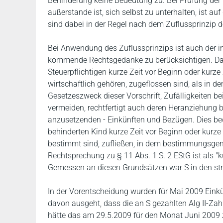
Behinderung keine Bedeutung zu. Bei Prüfung der 
außerstande ist, sich selbst zu unterhalten, ist 
sind dabei in der Regel nach dem Zuflussprinzip d
Bei Anwendung des Zuflussprinzips ist auch der in
kommende Rechtsgedanke zu berücksichtigen. Da
Steuerpflichtigen kurze Zeit vor Beginn oder kurz
wirtschaftlich gehören, zugeflossen sind, als in d
Gesetzeszweck dieser Vorschrift, Zufälligkeiten b
vermeiden, rechtfertigt auch deren Heranziehung 
anzusetzenden - Einkünften und Bezügen. Dies bed
behinderten Kind kurze Zeit vor Beginn oder kurz
bestimmt sind, zufließen, in dem bestimmungsgem
Rechtsprechung zu § 11 Abs. 1 S. 2 EStG ist als "
Gemessen an diesen Grundsätzen war S in den strei
In der Vorentscheidung wurden für Mai 2009 Einkü
davon ausgeht, dass die an S gezahlten Alg II-Zahl
hätte das am 29.5.2009 für den Monat Juni 2009 z