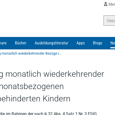
Mei
nare
Bücher
Ausbildungsliteratur
Apps
Blogs
Ne
Kindergeld: Zur Erfassung monatlich wiederkehrender Bezüge im Rahmen der monatsbezogenen Vergleichsrechnung bei behinderten Kindern
ng monatlich wiederkehrender
monatsbezogenen
behinderten Kindern
die im Rahmen der nach § 32 Abs. 4 Satz 1 Nr. 3 EStG