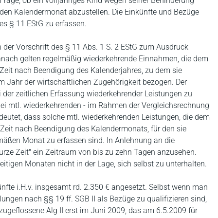
Frage, ob ein volljähriges Kind wegen seiner Behinderung
auf den Kalendermonat abzustellen. Die Einkünfte und Bezüge
es § 11 EStG zu erfassen.
 der Vorschrift des § 11 Abs. 1 S. 2 EStG zum Ausdruck
nach gelten regelmäßig wiederkehrende Einnahmen, die dem
e Zeit nach Beendigung des Kalenderjahres, zu dem sie
em Jahr der wirtschaftlichen Zugehörigkeit bezogen. Der
ei der zeitlichen Erfassung wiederkehrender Leistungen zu
bei mtl. wiederkehrenden - im Rahmen der Vergleichsrechnung
eutet, dass solche mtl. wiederkehrenden Leistungen, die dem
e Zeit nach Beendigung des Kalendermonats, für den sie
äßen Monat zu erfassen sind. In Anlehnung an die
kurze Zeit" ein Zeitraum von bis zu zehn Tagen anzusehen.
tigen Monaten nicht in der Lage, sich selbst zu unterhalten.
nfte i.H.v. insgesamt rd. 2.350 € angesetzt. Selbst wenn man
ungen nach §§ 19 ff. SGB II als Bezüge zu qualifizieren sind,
ugeflossene Alg II erst im Juni 2009, das am 6.5.2009 für