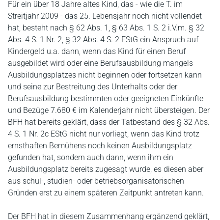
Für ein über 18 Jahre altes Kind, das - wie die T. im
Streitjahr 2009 - das 25. Lebensjahr noch nicht vollendet
hat, besteht nach § 62 Abs. 1, § 63 Abs. 1 S. 2 i.V.m. § 32
Abs. 4 S. 1 Nr. 2, § 32 Abs. 4 S. 2 EStG ein Anspruch auf
Kindergeld u.a. dann, wenn das Kind für einen Beruf
ausgebildet wird oder eine Berufsausbildung mangels
Ausbildungsplatzes nicht beginnen oder fortsetzen kann
und seine zur Bestreitung des Unterhalts oder der
Berufsausbildung bestimmten oder geeigneten Einkünfte
und Bezüge 7.680 € im Kalenderjahr nicht übersteigen. Der
BFH hat bereits geklärt, dass der Tatbestand des § 32 Abs.
4 S. 1 Nr. 2c EStG nicht nur vorliegt, wenn das Kind trotz
ernsthaften Bemühens noch keinen Ausbildungsplatz
gefunden hat, sondern auch dann, wenn ihm ein
Ausbildungsplatz bereits zugesagt wurde, es diesen aber
aus schul-, studien- oder betriebsorganisatorischen
Gründen erst zu einem späteren Zeitpunkt antreten kann.
Der BFH hat in diesem Zusammenhang ergänzend geklärt,