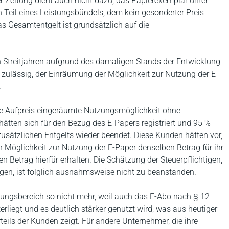
r Zeitung dient auch nicht dazu, das Papierexemplar unter
 Teil eines Leistungsbündels, dem kein gesonderter Preis
as Gesamtentgelt ist grundsätzlich auf die
 Streitjahren aufgrund des damaligen Stands der Entwicklung
ulässig, der Einräumung der Möglichkeit zur Nutzung der E-
.
ne Aufpreis eingeräumte Nutzungsmöglichkeit ohne
ätten sich für den Bezug des E-Papers registriert und 95 %
usätzlichen Entgelts wieder beendet. Diese Kunden hätten vor,
 Möglichkeit zur Nutzung der E-Paper denselben Betrag für ihr
en Betrag hierfür erhalten. Die Schätzung der Steuerpflichtigen,
agen, ist folglich ausnahmsweise nicht zu beanstanden.
itungsbereich so nicht mehr, weil auch das E-Abo nach § 12
rliegt und es deutlich stärker genutzt wird, was aus heutiger
teils der Kunden zeigt. Für andere Unternehmer, die ihre