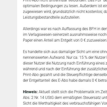
Print-Abo nicht untrennbar verbunden. Das PDF de
optimalen Bedingungen zu lesen. Außerdem ist ein
zugewiesen wird, grundsätzlich nicht kostenlos; d
Leistungsbestandteile aufzuteilen.
Allerdings war es nach Auffassung des BFH in den
im Verlagswesen-seinerzeit ausnahmsweise noch-z
Paper einen Anteil am Entgelt von 0 € zuzuweisen
Es handelte sich aus damaliger Sicht um eine oh
nennenswerten Aufwand. Nur ca. 15 % der Nutzer h
dieser Nutzer die Nutzung nach Einführung eines z
während und nach der Einführung der zusätzlichen
Print-Abo gezahlt und die Steuerpflichtige denselb
der Entgeltanteil des E-Abo habe damals 0 € betr
Hinweis:
Aktuell stellt sich die Problematik im Ze
Abs. 2 Nr. 14 UStG dem ermäßigten Steuersatz unte
Sicht die Werthaltigkeit des verbrauchsfähigen Vor