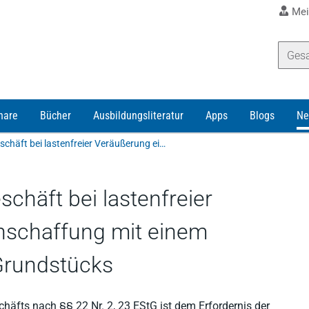
Mei
nare
Bücher
Ausbildungsliteratur
Apps
Blogs
Ne
Privates Veräußerungsgeschäft bei lastenfreier Veräußerung eines bei Anschaffung mit einem Erbbaurecht belasteten Grundstücks
chäft bei lastenfreier
nschaffung mit einem
Grundstücks
äfts nach §§ 22 Nr. 2, 23 EStG ist dem Erfordernis der