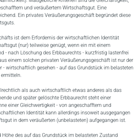
Nämlichkeit). Maßgebliche Kriterien sind die Gleichartigkeit,
eschafftem und veräußertem Wirtschaftsgut. Eine
sreichend. Ein privates Veräußerungsgeschäft begründet diese
tsguts.
fts ist dem Erfordernis der wirtschaftlichen Identität
ftsgut (nur) teilweise genügt, wenn ein mit einem
 - nach Löschung des Erbbaurechts - kurzfristig lastenfrei
 aus einem solchen privaten Veräußerungsgeschäft ist nur der
r - wirtschaftlich gesehen - auf das Grundstück im belasteten
ermitteln.
ilrechtlich als auch wirtschaftlich etwas anderes als das
ende und später gelöschte Erbbaurecht steht einer
inne einer Gleichwertigkeit - von angeschafftem und
chaftlichen Identität kann allerdings insoweit ausgegangen
ftsgut in dem veräußerten (unbelasteten) aufgegangen ist.
nd Höhe des auf das Grundstück im belasteten Zustand