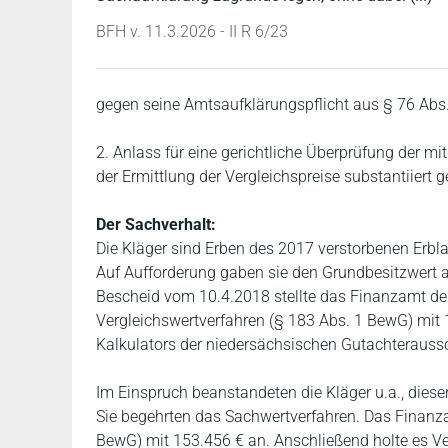
BFH v. 11.3.2026 - II R 6/23
gegen seine Amtsaufklärungspflicht aus § 76 Abs.
2. Anlass für eine gerichtliche Überprüfung der mi
der Ermittlung der Vergleichspreise substantiiert 
Der Sachverhalt:
Die Kläger sind Erben des 2017 verstorbenen Erb
Auf Aufforderung gaben sie den Grundbesitzwert 
Bescheid vom 10.4.2018 stellte das Finanzamt de
Vergleichswertverfahren (§ 183 Abs. 1 BewG) mit 
Kalkulators der niedersächsischen Gutachterauss
Im Einspruch beanstandeten die Kläger u.a., dies
Sie begehrten das Sachwertverfahren. Das Finanza
BewG) mit 153.456 € an. Anschließend holte es Ve