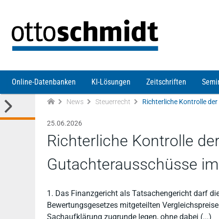
Direkt zum Inhalt
Online-Datenbanken
KI-Lösungen
Zeitschriften
Semi
News
Steuerrecht
25.06.2026
Richterliche Kontrolle de
Gutachterausschüsse im 
1. Das Finanzgericht als Tatsachengericht darf d
Bewertungsgesetzes mitgeteilten Vergleichspreise
Sachaufklärung zugrunde legen, ohne dabei (...)