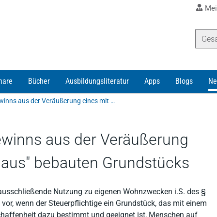
Mei
nare
Bücher
Ausbildungsliteratur
Apps
Blogs
Ne
Steuerfreistellung des Gewinns aus der Veräußerung eines mit einem "Gartenhaus" bebauten Grundstücks
Gewinns aus der Veräußerung
haus" bebauten Grundstücks
 ausschließende Nutzung zu eigenen Wohnzwecken i.S. des §
 vor, wenn der Steuerpflichtige ein Grundstück, das mit einem
chaffenheit dazu bestimmt und geeignet ist, Menschen auf