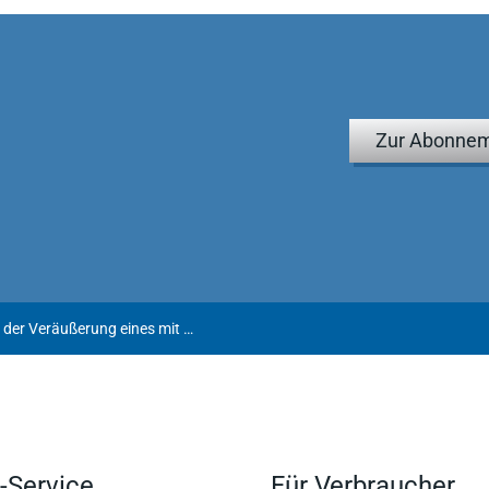
Zur Abonnem
Steuerfreistellung des Gewinns aus der Veräußerung eines mit einem "Gartenhaus" bebauten Grundstücks
-Service
Für Verbraucher