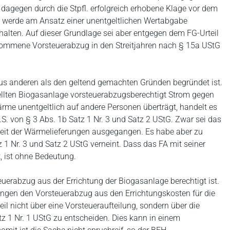
 dagegen durch die Stpfl. erfolgreich erhobene Klage vor dem
r werde am Ansatz einer unentgeltlichen Wertabgabe
halten. Auf dieser Grundlage sei aber entgegen dem FG-Urteil
enommene Vorsteuerabzug in den Streitjahren nach § 15a UStG
 aus anderen als den geltend gemachten Gründen begründet ist.
tellten Biogasanlage vorsteuerabzugsberechtigt Strom gegen
ärme unentgeltlich auf andere Personen überträgt, handelt es
. von § 3 Abs. 1b Satz 1 Nr. 3 und Satz 2 UStG. Zwar sei das
chkeit der Wärmelieferungen ausgegangen. Es habe aber zu
1 Nr. 3 und Satz 2 UStG verneint. Dass das FA mit seiner
t, ist ohne Bedeutung.
teuerabzug aus der Errichtung der Biogasanlage berechtigt ist.
ungen den Vorsteuerabzug aus den Errichtungskosten für die
il nicht über eine Vorsteueraufteilung, sondern über die
 1 Nr. 1 UStG zu entscheiden. Dies kann in einem