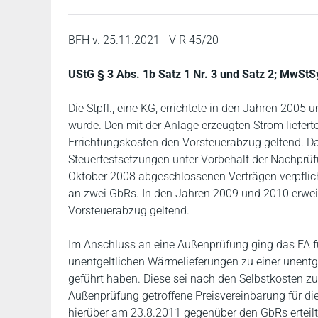
BFH v. 25.11.2021 - V R 45/20
UStG § 3 Abs. 1b Satz 1 Nr. 3 und Satz 2; MwStS
Die Stpfl., eine KG, errichtete in den Jahren 200
wurde. Den mit der Anlage erzeugten Strom liefert
Errichtungskosten den Vorsteuerabzug geltend. Das
Steuerfestsetzungen unter Vorbehalt der Nachprü
Oktober 2008 abgeschlossenen Verträgen verpflicht
an zwei GbRs. In den Jahren 2009 und 2010 erweit
Vorsteuerabzug geltend.
Im Anschluss an eine Außenprüfung ging das FA fü
unentgeltlichen Wärmelieferungen zu einer unentg
geführt haben. Diese sei nach den Selbstkosten 
Außenprüfung getroffene Preisvereinbarung für di
hierüber am 23.8.2011 gegenüber den GbRs erteil