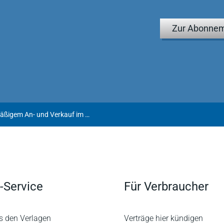
Zur Abonnem
Unternehmereigenschaft bei planmäßigem An- und Verkauf im Rahmen eines Internethandels (hier: ebay)
-Service
Für Verbraucher
s den Verlagen
Verträge hier kündigen