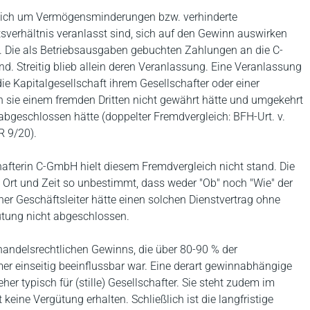
es sich um Vermögensminderungen bzw. verhinderte
verhältnis veranlasst sind, sich auf den Gewinn auswirken
. Die als Betriebsausgaben gebuchten Zahlungen an die C-
. Streitig blieb allein deren Veranlassung. Eine Veranlassung
die Kapitalgesellschaft ihrem Gesellschafter oder einer
 sie einem fremden Dritten nicht gewährt hätte und umgekehrt
 abgeschlossen hätte (doppelter Fremdvergleich: BFH-Urt. v.
R 9/20).
afterin C-GmbH hielt diesem Fremdvergleich nicht stand. Die
Ort und Zeit so unbestimmt, dass weder "Ob" noch "Wie" der
her Geschäftsleiter hätte einen solchen Dienstvertrag ohne
ütung nicht abgeschlossen.
andelsrechtlichen Gewinns, die über 80-90 % der
einseitig beeinflussbar war. Eine derart gewinnabhängige
her typisch für (stille) Gesellschafter. Sie steht zudem im
keine Vergütung erhalten. Schließlich ist die langfristige