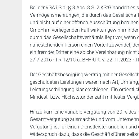
Bei der vGA i.S.d. § 8 Abs. 3 S. 2 KStG handelt 
Vermögensmehrungen, die durch das Gesellschafts
und nicht auf einer offenen Ausschüttung beruhen
GmbH im vorliegenden Fall wirkten gewinnmindernd
durch das Gesellschaftsverhältnis liegt vor, wenn 
nahestehenden Person einen Vorteil zuwendet, den
ein fremder Dritter eine solche Vereinbarung nicht
27.7.2016 - I R 12/15 u. BFH-Urt. v. 22.11.2023 - I 
Der Geschäftsbesorgungsvertrag mit der Gesellsch
geschuldeten Leistungen waren nach Art, Umfang, 
Leistungserbringung klar erschienen. Ein ordentlic
Mindest- bzw. Höchststundenzahl mit fester Verg
Hinzu kam eine variable Vergütung von 20 % des h
Gesamtvergütung ausmachte und vom Unternehmer 
Vergütung ist für einen Dienstleister unüblich und e
Widerspruch dazu, dass die Geschäftsführer selbst 