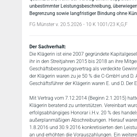
unbestimmter Leistungsbeschreibung, überwiegend
Begrenzung sowie langfristiger Bindung ohne Kü
FG Münster v. 20.5.2026 - 10 K 1001/23 K,G,F
Der Sachverhalt:
Die Klägerin ist eine 2007 gegründete Kapitalgesel
ihr in den Streitjahren 2015 bis 2018 an ihre Mi
Geschäftsbesorgungsvertrag als verdeckte Gewinn
der Klägerin waren zu je 50 % die C-GmbH und D. A
Geschäftsführer der Klägerin waren E. und D. Der E
Mit Vertrag vom 7.12.2014 (Beginn 2.1.2015) hatte
Klägerin beratend zu unterstützen. Vereinbart wur
erfolgsabhängiges Honorar i.H.v. 20 % des handel
außerplanmäßigen Abschreibungen. Hierauf waren
1.8.2016 und 30.9.2016 konkretisierten den Leis
an und erhöhten die Vorauszahlungen. Ein weiterer