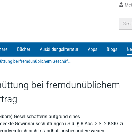
Mei
nare
Bücher
Ausbildungsliteratur
Apps
Blogs
Ne
Verdeckte Gewinnausschüttung bei fremdunüblichem Geschäftsbesorgungsvertrag
üttung bei fremdunüblichem
trag
elbare) Gesellschafterin aufgrund eines
deckte Gewinnausschüttungen i.S.d. § 8 Abs. 3 S. 2 KStG zu
Fremdvergleich nicht standhält, insbesondere wegen