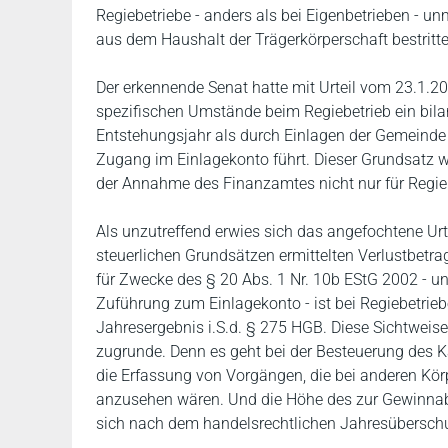
Regiebetriebe - anders als bei Eigenbetrieben - 
aus dem Haushalt der Trägerkörperschaft bestritte
Der erkennende Senat hatte mit Urteil vom 23.1.20
spezifischen Umstände beim Regiebetrieb ein bilanz
Entstehungsjahr als durch Einlagen der Gemeinde
Zugang im Einlagekonto führt. Dieser Grundsatz w
der Annahme des Finanzamtes nicht nur für Regie
Als unzutreffend erwies sich das angefochtene Ur
steuerlichen Grundsätzen ermittelten Verlustbetra
für Zwecke des § 20 Abs. 1 Nr. 10b EStG 2002 - un
Zuführung zum Einlagekonto - ist bei Regiebetrieb
Jahresergebnis i.S.d. § 275 HGB. Diese Sichtweis
zugrunde. Denn es geht bei der Besteuerung des K
die Erfassung von Vorgängen, die bei anderen Kö
anzusehen wären. Und die Höhe des zur Gewinnabf
sich nach dem handelsrechtlichen Jahresübersch