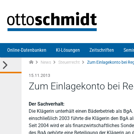
Direkt zum Inhalt
Online-Datenbanken
KI-Lösungen
Zeitschriften
Semi
News
Steuerrecht
Zum Einlagekonto bei Reg
15.11.2013
Zum Einlagekonto bei Re
Der Sachverhalt:
Die Klägerin unterhält einen Bäderbetrieb als BgA.
einschließlich 2003 führte die Klägerin den BgA al
Seit 2004 wird er als finanzwirtschaftliches Son
des BgA gehörte eine Beteiligung der Klägerin an