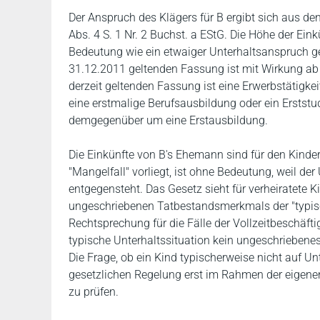
Der Anspruch des Klägers für B ergibt sich aus den §
Abs. 4 S. 1 Nr. 2 Buchst. a EStG. Die Höhe der Ein
Bedeutung wie ein etwaiger Unterhaltsanspruch g
31.12.2011 geltenden Fassung ist mit Wirkung ab 
derzeit geltenden Fassung ist eine Erwerbstätigke
eine erstmalige Berufsausbildung oder ein Erstst
demgegenüber um eine Erstausbildung.
Die Einkünfte von B's Ehemann sind für den Kinde
"Mangelfall" vorliegt, ist ohne Bedeutung, weil de
entgegensteht. Das Gesetz sieht für verheiratete 
ungeschriebenen Tatbestandsmerkmals der "typisch
Rechtsprechung für die Fälle der Vollzeitbeschäf
typische Unterhaltssituation kein ungeschrieben
Die Frage, ob ein Kind typischerweise nicht auf Un
gesetzlichen Regelung erst im Rahmen der eigenen 
zu prüfen.