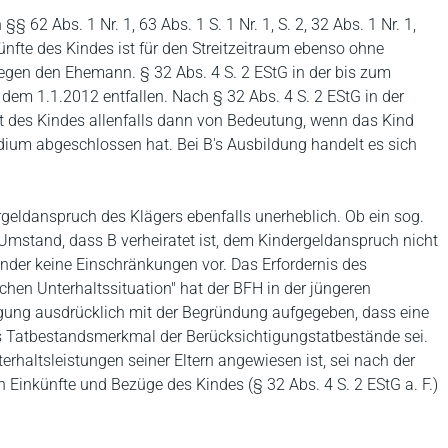
§ 62 Abs. 1 Nr. 1, 63 Abs. 1 S. 1 Nr. 1, S. 2, 32 Abs. 1 Nr. 1,
künfte des Kindes ist für den Streitzeitraum ebenso ohne
egen den Ehemann. § 32 Abs. 4 S. 2 EStG in der bis zum
dem 1.1.2012 entfallen. Nach § 32 Abs. 4 S. 2 EStG in der
it des Kindes allenfalls dann von Bedeutung, wenn das Kind
udium abgeschlossen hat. Bei B's Ausbildung handelt es sich
rgeldanspruch des Klägers ebenfalls unerheblich. Ob ein sog.
r Umstand, dass B verheiratet ist, dem Kindergeldanspruch nicht
Kinder keine Einschränkungen vor. Das Erfordernis des
en Unterhaltssituation" hat der BFH in der jüngeren
tigung ausdrücklich mit der Begründung aufgegeben, dass eine
es Tatbestandsmerkmal der Berücksichtigungstatbestände sei.
terhaltsleistungen seiner Eltern angewiesen ist, sei nach der
Einkünfte und Bezüge des Kindes (§ 32 Abs. 4 S. 2 EStG a. F.)