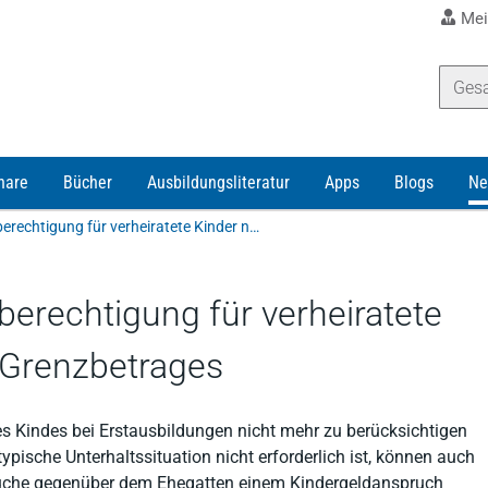
Mei
nare
Bücher
Ausbildungsliteratur
Apps
Blogs
Ne
Zur Frage der Kindergeldberechtigung für verheiratete Kinder nach Wegfall des Grenzbetrages
berechtigung für verheiratete
 Grenzbetrages
s Kindes bei Erstausbildungen nicht mehr zu berücksichtigen
ypische Unterhaltssituation nicht erforderlich ist, können auch
rüche gegenüber dem Ehegatten einem Kindergeldanspruch