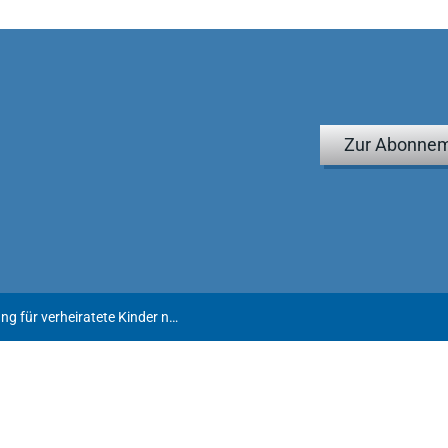
Zur Abonnem
Zur Frage der Kindergeldberechtigung für verheiratete Kinder nach Wegfall des Grenzbetrages