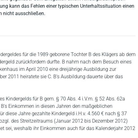
ung kann das Fehlen einer typischen Unterhaltssituation einen
 nicht ausschließen.
Kindergeldes für die 1989 geborene Tochter B des Klägers ab dem
dergeld zurückfordern durfte. B nahm nach dem Besuch eines
enhaus im April 2010 eine dreijährige Ausbildung zur
er 2011 heiratete sie C. B's Ausbildung dauerte über das
s Kindergelds für B gem. § 70 Abs. 4 i.V.m. § 52 Abs. 62a
l B's Einkommen in diesen Jahren den maßgeblichen
ür diese Jahre gezahlte Kindergeld i.H.v. 4.560 € nach § 37
bzgl. des Streitzeitraums (Januar 2012 bis Dezember 2012)
atet sei, weshalb ihr Einkommen auch für das Kalenderjahr 2012