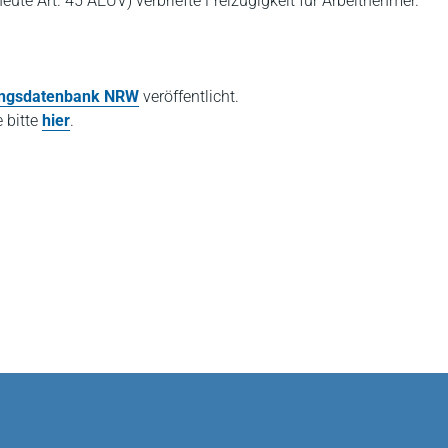
heute Art. 45 AEUV) verbriefte Freizügigkeit für Arbeitnehmer.
ungsdatenbank NRW
veröffentlicht.
e bitte
hier
.