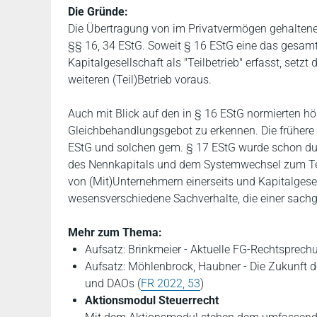
Die Gründe:
Die Übertragung von im Privatvermögen gehaltene
§§ 16, 34 EStG. Soweit § 16 EStG eine das gesam
Kapitalgesellschaft als "Teilbetrieb" erfasst, setz
weiteren (Teil)Betrieb voraus.
Auch mit Blick auf den in § 16 EStG normierten hö
Gleichbehandlungsgebot zu erkennen. Die früher
EStG und solchen gem. § 17 EStG wurde schon dur
des Nennkapitals und dem Systemwechsel zum Te
von (Mit)Unternehmern einerseits und Kapitalgesel
wesensverschiedene Sachverhalte, die einer sachg
Mehr zum Thema:
Aufsatz: Brinkmeier - Aktuelle FG-Rechtsprec
Aufsatz: Möhlenbrock, Haubner - Die Zukunft
und DAOs (
FR 2022, 53
)
Aktionsmodul Steuerrecht