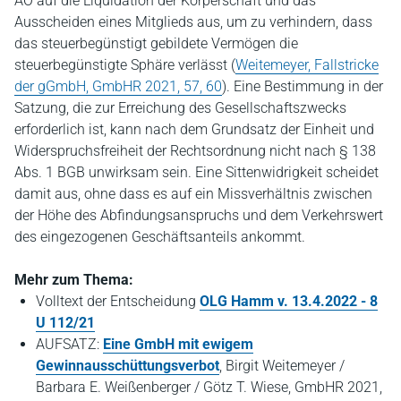
AO auf die Liquidation der Körperschaft und das
Ausscheiden eines Mitglieds aus, um zu verhindern, dass
das steuerbegünstigt gebildete Vermögen die
steuerbegünstigte Sphäre verlässt (
Weitemeyer, Fallstricke
der gGmbH, GmbHR 2021, 57, 60
). Eine Bestimmung in der
Satzung, die zur Erreichung des Gesellschaftszwecks
erforderlich ist, kann nach dem Grundsatz der Einheit und
Widerspruchsfreiheit der Rechtsordnung nicht nach § 138
Abs. 1 BGB unwirksam sein. Eine Sittenwidrigkeit scheidet
damit aus, ohne dass es auf ein Missverhältnis zwischen
der Höhe des Abfindungsanspruchs und dem Verkehrswert
des eingezogenen Geschäftsanteils ankommt.
Mehr zum Thema:
Volltext der Entscheidung
OLG Hamm v. 13.4.2022 - 8
U 112/21
AUFSATZ:
Eine GmbH mit ewigem
Gewinnausschüttungsverbot
, Birgit Weitemeyer /
Barbara E. Weißenberger / Götz T. Wiese, GmbHR 2021,