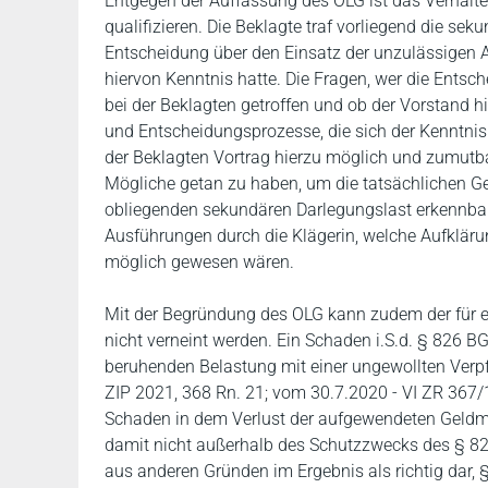
Entgegen der Auffassung des OLG ist das Verhalten
qualifizieren. Die Beklagte traf vorliegend die sek
Entscheidung über den Einsatz der unzulässigen Ab
hiervon Kenntnis hatte. Die Fragen, wer die Entsc
bei der Beklagten getroffen und ob der Vorstand h
und Entscheidungsprozesse, die sich der Kenntni
der Beklagten Vortrag hierzu möglich und zumutb
Mögliche getan zu haben, um die tatsächlichen Ges
obliegenden sekundären Darlegungslast erkennbar 
Ausführungen durch die Klägerin, welche Aufklär
möglich gewesen wären.
Mit der Begründung des OLG kann zudem der für e
nicht verneint werden. Ein Schaden i.S.d. § 826 B
beruhenden Belastung mit einer ungewollten Verpf
ZIP 2021, 368 Rn. 21; vom 30.7.2020 - VI ZR 367/1
Schaden in dem Verlust der aufgewendeten Geldmit
damit nicht außerhalb des Schutzzwecks des § 826
aus anderen Gründen im Ergebnis als richtig dar, 