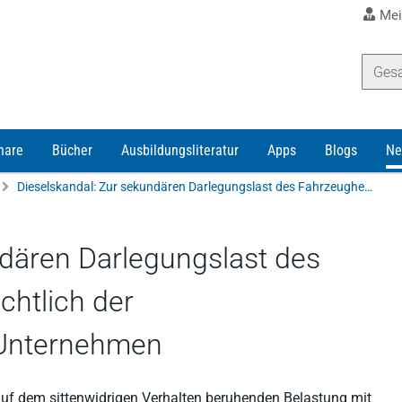
Mei
nare
Bücher
Ausbildungsliteratur
Apps
Blogs
Ne
Dieselskandal: Zur sekundären Darlegungslast des Fahrzeugherstellers hinsichtlich der Verantwortlichkeiten im Unternehmen
ndären Darlegungslast des
chtlich der
 Unternehmen
auf dem sittenwidrigen Verhalten beruhenden Belastung mit