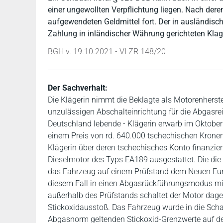
einer ungewollten Verpflichtung liegen. Nach deren
aufgewendeten Geldmittel fort. Der in ausländisch
Zahlung in inländischer Währung gerichteten Klag
BGH v. 19.10.2021 - VI ZR 148/20
Der Sachverhalt:
Die Klägerin nimmt die Beklagte als Motorenhers
unzulässigen Abschalteinrichtung für die Abgasrei
Deutschland lebende - Klägerin erwarb im Oktobe
einem Preis von rd. 640.000 tschechischen Kronen
Klägerin über deren tschechisches Konto finanzier
Dieselmotor des Typs EA189 ausgestattet. Die di
das Fahrzeug auf einem Prüfstand dem Neuen Euro
diesem Fall in einen Abgasrückführungsmodus mit
außerhalb des Prüfstands schaltet der Motor da
Stickoxidausstoß. Das Fahrzeug wurde in die Schad
Abgasnorm geltenden Stickoxid-Grenzwerte auf d