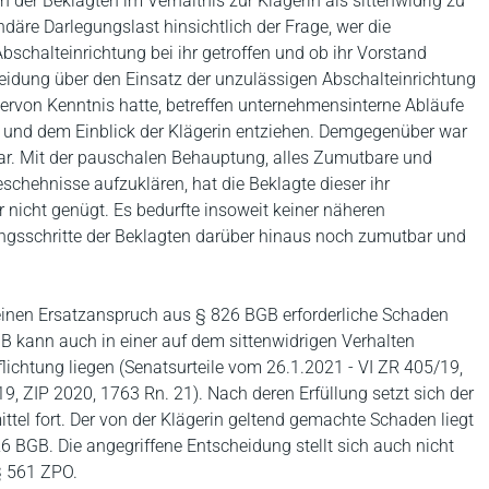
 der Beklagten im Verhältnis zur Klägerin als sittenwidrig zu
undäre Darlegungslast hinsichtlich der Frage, wer die
schalteinrichtung bei ihr getroffen und ob ihr Vorstand
heidung über den Einsatz der unzulässigen Abschalteinrichtung
iervon Kenntnis hatte, betreffen unternehmensinterne Abläufe
s und dem Einblick der Klägerin entziehen. Demgegenüber war
ar. Mit der pauschalen Behauptung, alles Zumutbare und
chehnisse aufzuklären, hat die Beklagte dieser ihr
nicht genügt. Es bedurfte insoweit keiner näheren
ungsschritte der Beklagten darüber hinaus noch zumutbar und
inen Ersatzanspruch aus § 826 BGB erforderliche Schaden
GB kann auch in einer auf dem sittenwidrigen Verhalten
lichtung liegen (Senatsurteile vom 26.1.2021 - VI ZR 405/19,
9, ZIP 2020, 1763 Rn. 21). Nach deren Erfüllung setzt sich der
tel fort. Der von der Klägerin geltend gemachte Schaden liegt
 BGB. Die angegriffene Entscheidung stellt sich auch nicht
§ 561 ZPO.