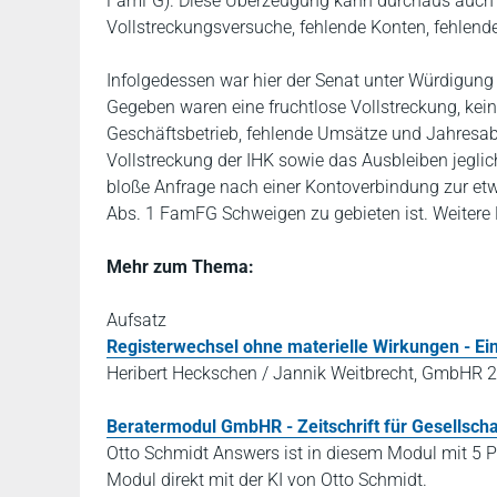
FamFG). Diese Überzeugung kann durchaus auch au
Vollstreckungsversuche, fehlende Konten, fehlend
Infolgedessen war hier der Senat unter Würdigung
Gegeben waren eine fruchtlose Vollstreckung, kein
Geschäftsbetrieb, fehlende Umsätze und Jahresab
Vollstreckung der IHK sowie das Ausbleiben jegl
bloße Anfrage nach einer Kontoverbindung zur et
Abs. 1 FamFG Schweigen zu gebieten ist. Weitere E
Mehr zum Thema:
Aufsatz
Registerwechsel ohne materielle Wirkungen - Ei
Heribert Heckschen / Jannik Weitbrecht, GmbHR 2
Beratermodul GmbHR - Zeitschrift für Gesellsch
Otto Schmidt Answers ist in diesem Modul mit 5 P
Modul direkt mit der KI von Otto Schmidt.