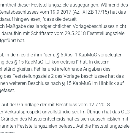
immtheit dieser Feststellungsziele ausgegangen. Während des
Senatsbeschlusses vom 19.9.2017 (Az.: XI ZB 17/15) hat das
arauf hingewiesen, "dass die derzeit
ach Maßgabe des landgerichtlichen Vorlagebeschlusses nicht
 daraufhin mit Schriftsatz vom 29.5.2018 Feststellungsziele
fgeführt hat.
t, in dem es die ihm "gem. § 6 Abs. 1 KapMuG vorgelegten
ng des § 15 KapMuG [...] konkretisiert" hat. In diesem
lständigkeiten, Fehler und irreführende Angaben des
ng des Feststellungsziels 2 des Vorlage-beschlusses hat das
nen weiteren Beschluss nach § 15 KapMuG im Hinblick auf
gefasst.
 auf der Grundlage der mit Beschluss vom 12.7.2018
 der Verkaufsprospekt unvollständig sei. Im Übrigen hat das OLG
n Gründen des Musterentscheids hat es sich ausschließlich mit
nten Feststellungszielen befasst. Auf die Feststellungsziele