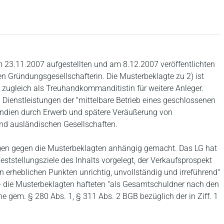
m 23.11.2007 aufgestellten und am 8.12.2007 veröffentlichten
n Gründungsgesellschafterin. Die Musterbeklagte zu 2) ist
e zugleich als Treuhandkommanditistin für weitere Anleger.
Dienstleistungen der "mittelbare Betrieb eines geschlossenen
 Indien durch Erwerb und spätere Veräußerung von
und ausländischen Gesellschaften.
gen gegen die Musterbeklagten anhängig gemacht. Das LG hat
tstellungsziele des Inhalts vorgelegt, der Verkaufsprospekt
in erheblichen Punkten unrichtig, unvollständig und irreführend"
 - die Musterbeklagten hafteten "als Gesamtschuldner nach den
 gem. § 280 Abs. 1, § 311 Abs. 2 BGB bezüglich der in Ziff. 1