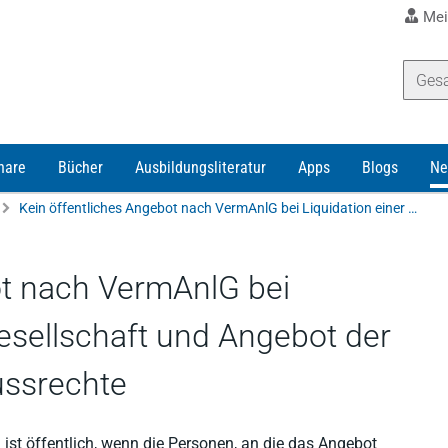
Mei
nare
Bücher
Ausbildungsliteratur
Apps
Blogs
Ne
Kein öffentliches Angebot nach VermAnlG bei Liquidation einer Fondsgesellschaft und Angebot der Übertragung der Teilgenussrechte
ot nach VermAnlG bei
esellschaft und Angebot der
ussrechte
 ist öffentlich, wenn die Personen, an die das Angebot