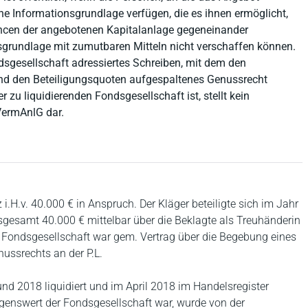
iche Informationsgrundlage verfügen, die es ihnen ermöglicht,
ancen der angebotenen Kapitalanlage gegeneinander
sgrundlage mit zumutbaren Mitteln nicht verschaffen können.
ndsgesellschaft adressiertes Schreiben, mit dem den
end den Beteiligungsquoten aufgespaltenes Genussrecht
zu liquidierenden Fondsgesellschaft ist, stellt kein
 VermAnlG dar.
.H.v. 40.000 € in Anspruch. Der Kläger beteiligte sich im Jahr
sgesamt 40.000 € mittelbar über die Beklagte als Treuhänderin
 Fondsgesellschaft war gem. Vertrag über die Begebung eines
ussrechts an der P.L.
nd 2018 liquidiert und im April 2018 im Handelsregister
genswert der Fondsgesellschaft war, wurde von der