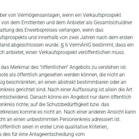
rber von Vermögensanlagen, wenn ein Verkaufsprospekt
e, von dem Emittenten und dem Anbieter als Gesamtschuldner
ttung des Erwerbspreises verlangen, wenn das
aufsprospekts und innerhalb von zwei Jahren nach dem ersten
nland abgeschlossen wurde. § 6 VermAnlG bestimmt, dass ein
ch anbietet, einen Verkaufsprospekt veröffentlichen muss.
e das Merkmal des "öffentlichen" Angebots zu verstehen ist.
ote als öffentlich angesehen werden können, die nicht an
ig beschränkten, an einen abstrakt bestimmbaren oder an
reis gerichtet sind. Nach einer Auffassung ist allein die Art
ntscheidend. Danach könne ein Angebot nur dann öffentlich
kreis richte; auf die Schutzbedürftigkeit bzw. das
rkreises komme es nicht an. Nach einer anderen Ansicht kann
cht an einen unbestimmten Personenkreis adressiert ist.
entlich seien in erster Linie qualitative Kriterien,
s des für eine Anlageentscheidung vom