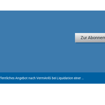
Zur Abonnem
Kein öffentliches Angebot nach VermAnlG bei Liquidation einer Fondsgesellschaft und Angebot der Übertragung der Teilgenussrechte