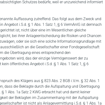
sichtigten Schutzes bedürfe, weil er unzureichend informiert
genannte Auffassung zutreffend. Das folgt aus dem Zweck und
n Angebot i.S.d. § 1 Abs. 1 Satz 1, § 6 VermAnlG ist demnach
gerichtet ist, nicht über eine im Wesentlichen gleiche
öglicht, bei ihrer Anlageentscheidung die Risiken und Chancen
uwägen, oder sie sich eine solche Informationsgrundlage mit
ausschließlich an die Gesellschafter einer Fondsgesellschaft
ern die Übertragung eines entsprechend den
ngeboten wird, das der einzige Vermögenswert der zu
t kein öffentliches Angebot i.S.d. § 1 Abs. 1 Satz 1, § 6
spruch des Klägers aus § 823 Abs. 2 BGB i.V.m. § 32 Abs. 1
n, dass die Beklagte durch die Aufspaltung und Übertragung
. § 1 Abs. 1a Satz 2 KWG erbracht hat und damit keiner
tigkeit der Beklagten im Zusammenhang mit der Aufspaltung
ellschafter ist nicht als Anlagevermittlung i.S.d. § 1 Abs. 1a