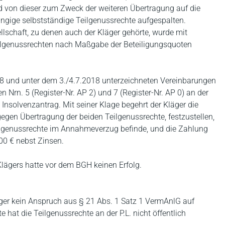
d von dieser zum Zweck der weiteren Übertragung auf die
ngige selbstständige Teilgenussrechte aufgespalten.
schaft, zu denen auch der Kläger gehörte, wurde mit
ilgenussrechten nach Maßgabe der Beteiligungsquoten
18 und unter dem 3./4.7.2018 unterzeichneten Vereinbarungen
n Nrn. 5 (Register-Nr. AP 2) und 7 (Register-Nr. AP 0) an der
21 Insolvenzantrag. Mit seiner Klage begehrt der Kläger die
gen Übertragung der beiden Teilgenussrechte, festzustellen,
ilgenussrechte im Annahmeverzug befinde, und die Zahlung
400 € nebst Zinsen.
Klägers hatte vor dem BGH keinen Erfolg.
r kein Anspruch aus § 21 Abs. 1 Satz 1 VermAnlG auf
 hat die Teilgenussrechte an der P.L. nicht öffentlich