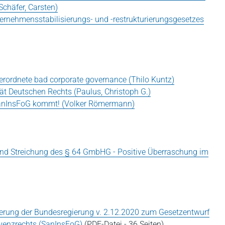
chäfer, Carsten)
ernehmensstabilisierungs- und -restrukturierungsgesetzes
verordnete bad corporate governance (Thilo Kuntz)
tät Deutschen Rechts (Paulus, Christoph G.)
SanInsFoG kommt! (Volker Römermann)
 und Streichung des § 64 GmbHG - Positive Überraschung im
rung der Bundesregierung v. 2.12.2020 zum Gesetzentwurf
lvenzrechts (SanInsFoG)
(PDF-Datei - 36 Seiten)