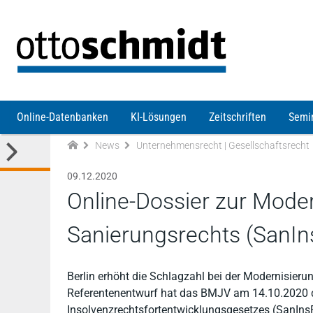
Direkt zum Inhalt
Online-Datenbanken
KI-Lösungen
Zeitschriften
Semi
News
Unternehmensrecht | Gesellschaftsrecht
09.12.2020
Online-Dossier zur Mode
Sanierungsrechts (SanIn
Berlin erhöht die Schlagzahl bei der Modernisier
Referentenentwurf hat das BMJV am 14.10.2020 d
Insolvenzrechtsfortentwicklungsgesetzes (SanIns