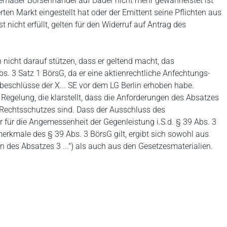
mäßer Börsenhandel auf Dauer nicht mehr gewährleistet ist
ten Markt eingestellt hat oder der Emittent seine Pflichten aus
nicht erfüllt, gelten für den Widerruf auf Antrag des
 nicht darauf stützen, dass er geltend macht, das
bs. 3 Satz 1 BörsG, da er eine aktienrechtliche Anfechtungs-
schlüsse der X... SE vor dem LG Berlin erhoben habe.
e Regelung, die klarstellt, dass die Anforderungen des Absatzes
 Rechtsschutzes sind. Dass der Ausschluss des
 für die Angemessenheit der Gegenleistung i.S.d. § 39 Abs. 3
erkmale des § 39 Abs. 3 BörsG gilt, ergibt sich sowohl aus
n des Absatzes 3 ...") als auch aus den Gesetzesmaterialien.