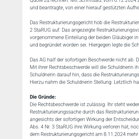
Quote zu rechnen. Mit Schriftsatz vom 6.12.2024 ze
und beantragte, von einer hierauf gestützten Auf
Das Restrukturierungsgericht hob die Restrukturi
2 StaRUG auf. Das angezeigte Restrukturierungsvor
vorgenommene Einteilung der beiden Gläubiger in
und begründet worden sei. Hiergegen legte die Sc
Das AG half der sofortigen Beschwerde nicht ab. D
Mit ihrer Rechtsbeschwerde will die Schuldnerin i
Schuldnerin darauf hin, dass die Restrukturierun
Hierzu nahm die Schuldnerin Stellung. Letztlich 
Die Gründe:
Die Rechtsbeschwerde ist zulässig. Ihr steht wede
Restrukturierungssache durch das Restrukturieru
angesichts der sofortigen Wirkung der Entscheidu
Abs. 4 Nr. 3 StaRUG ihre Wirkung verloren hat, no
dem Restrukturierungsgericht am 8.11.2024 mehr 