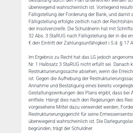
Gestaltung durch den Plan unterworfen werden soll
überwiegend wahrscheinlich ist. Vorliegend resulti
Fälligstellung der Forderung der Bank, und damit 
Fälligstellung erfolgte zeitlich nach der Rechtshä
der Insolvenzreife. Die Schuldnerin hat mit Schri
32 Abs. 3 StaRUG nach Fälligstellung der in die er
€ den Eintritt der Zahlungsunfähigkeit i.S.d. § 17 
Im Ergebnis zu Recht hat das LG jedoch angenomm
Nr. 1 Halbsatz 3 StaRUG nicht erfüllt sei. Danach
Restrukturierungssache absehen, wenn die Erreic
ist. Gegen die Aufhebung der Restrukturierungssac
Annahme und Bestätigung eines bereits vorgelegt
Gestaltungswirkungen des Plans ergibt, dass bei 
entfiele. Hängt dies nach den Regelungen des Res
vorgesehene Mittel dazu verwendet werden, Forder
Restrukturierungsgericht für seine Ermessensentsc
überwiegend wahrscheinlich ist. Die Darlegungsla
begründen, trägt der Schuldner.