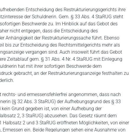
aufhebenden Entscheidung des Restrukturierungsgerichts ihre
hutzinteresse der Schuldnerin. Gem. § 33 Abs. 4 StaRUG steht
sofortigen Beschwerde zu. Im Hinblick auf das Gebot des
aher nicht entgegen, dass die Entscheidung des
er Anhängigkeit der Restrukturierungssache führt. Ebenso
il bis zur Entscheidung des Rechtsmittelgerichts mehr als
ungsanzeige vergangen sind. Auch insoweit führt das Gebot
ere Zeitablauf gem. § 31 Abs. 4 Nr. 4 StaRUG mit Einlegung
ldnerin hat mit ihrer sofortigen Beschwerde dem
ruck gebracht, an der Restrukturierungsanzeige festhalten zu
erlich.
t rechts- und ermessensfehlerfrei angenommen, dass nach
dnerin (§ 32 Abs. 3 StaRUG) der Aufhebungsgrund des § 33
d kein Grund gegeben ist, von einer Aufhebung der
 Halbsatz 2, 3 StaRUG) abzusehen. Das Gesetz räumt dem
. 1 Halbsatz 2 und 3 StaRUG eröffneten Möglichkeiten, von einer
, Ermessen ein. Beide Regelungen sehen eine Ausnahme von