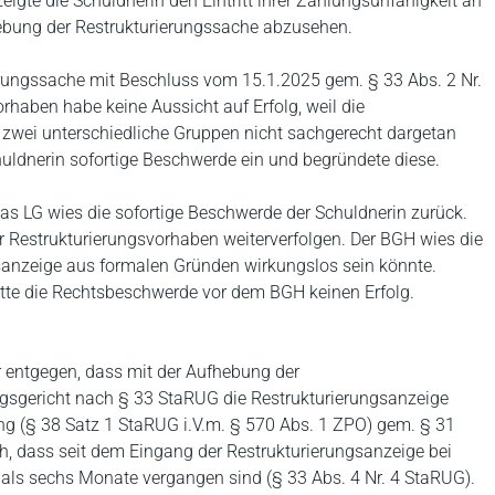
igte die Schuldnerin den Eintritt ihrer Zahlungsunfähigkeit an
hebung der Restrukturierungssache abzusehen.
erungssache mit Beschluss vom 15.1.2025 gem. § 33 Abs. 2 Nr.
haben habe keine Aussicht auf Erfolg, weil die
 zwei unterschiedliche Gruppen nicht sachgerecht dargetan
huldnerin sofortige Beschwerde ein und begründete diese.
as LG wies die sofortige Beschwerde der Schuldnerin zurück.
hr Restrukturierungsvorhaben weiterverfolgen. Der BGH wies die
gsanzeige aus formalen Gründen wirkungslos sein könnte.
hatte die Rechtsbeschwerde vor dem BGH keinen Erfolg.
r entgegen, dass mit der Aufhebung der
ngsgericht nach § 33 StaRUG die Restrukturierungsanzeige
ng (§ 38 Satz 1 StaRUG i.V.m. § 570 Abs. 1 ZPO) gem. § 31
ch, dass seit dem Eingang der Restrukturierungsanzeige bei
als sechs Monate vergangen sind (§ 33 Abs. 4 Nr. 4 StaRUG).