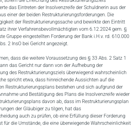
, sofern die Erreichung des Restrukturierungsziels
erte das Eintreten der Insolvenzreife der Schuldnerin aus der
aus einer der beiden Restrukturierungsforderungen. Die
ngigkeit der Restrukturierungssache und bewirkte den Eintritt
ftsatz ihrer Verfahrensbevollmächtigten vom 6.12.2024 gem. §
ste Gruppe eingestellten Forderung der Bank i.H.v. rd. 610.000
Abs. 2 InsO bei Gericht angezeigt.
en, dass die weitere Voraussetzung des § 33 Abs. 2 Satz 1
 kann das Gericht nur dann von der Aufhebung der
hung des Restrukturierungsziels überwiegend wahrscheinlich
he spricht etwa, dass hinreichende Aussichten auf die
en Restrukturierungsplans bestehen und sich aufgrund der
Annahme und Bestätigung des Plans die Insolvenzreife wieder
trukturierungsplans davon ab, dass im Restrukturierungsplan
ungen der Gläubiger zu tilgen, hat das
heidung auch zu prüfen, ob eine Erfüllung dieser Forderung
st für die Umstände, die eine überwiegende Wahrscheinlichkeit