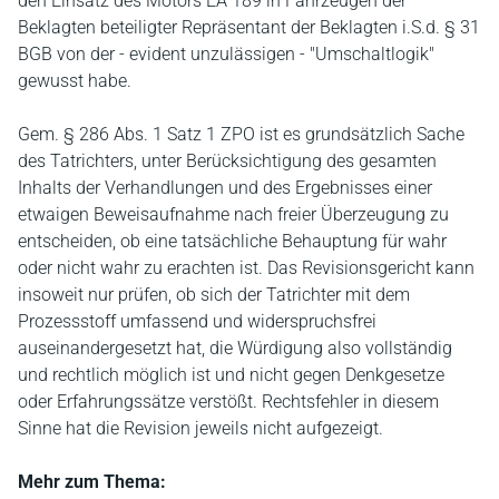
den Einsatz des Motors EA 189 in Fahrzeugen der
Beklagten beteiligter Repräsentant der Beklagten i.S.d. § 31
BGB von der - evident unzulässigen - "Umschaltlogik"
gewusst habe.
Gem. § 286 Abs. 1 Satz 1 ZPO ist es grundsätzlich Sache
des Tatrichters, unter Berücksichtigung des gesamten
Inhalts der Verhandlungen und des Ergebnisses einer
etwaigen Beweisaufnahme nach freier Überzeugung zu
entscheiden, ob eine tatsächliche Behauptung für wahr
oder nicht wahr zu erachten ist. Das Revisionsgericht kann
insoweit nur prüfen, ob sich der Tatrichter mit dem
Prozessstoff umfassend und widerspruchsfrei
auseinandergesetzt hat, die Würdigung also vollständig
und rechtlich möglich ist und nicht gegen Denkgesetze
oder Erfahrungssätze verstößt. Rechtsfehler in diesem
Sinne hat die Revision jeweils nicht aufgezeigt.
Mehr zum Thema: