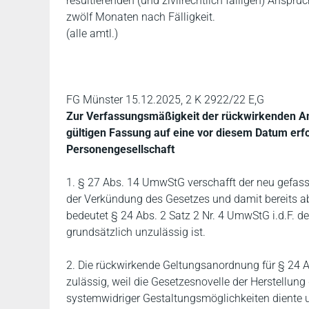
resultierenden (und zivilrechtlich fälligen) Ansprü
zwölf Monaten nach Fälligkeit.
(alle amtl.)
FG Münster 15.12.2025, 2 K 2922/22 E,G
Zur Verfassungsmäßigkeit der rückwirkenden A
gültigen Fassung auf eine vor diesem Datum erf
Personengesellschaft
1. § 27 Abs. 14 UmwStG verschafft der neu gefass
der Verkündung des Gesetzes und damit bereits 
bedeutet § 24 Abs. 2 Satz 2 Nr. 4 UmwStG i.d.F. d
grundsätzlich unzulässig ist.
2. Die rückwirkende Geltungsanordnung für § 24 
zulässig, weil die Gesetzesnovelle der Herstellun
systemwidriger Gestaltungsmöglichkeiten diente u