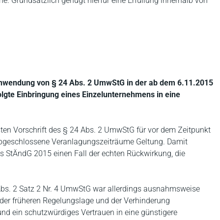
che. Grundsätzlich genügt hierfür eine Erfüllung innerhalb von
nwendung von § 24 Abs. 2 UmwStG in der ab dem 6.11.2015
olgte Einbringung eines Einzelunternehmens in eine
ten Vorschrift des § 24 Abs. 2 UmwStG für vor dem Zeitpunkt
abgeschlossene Veranlagungszeiträume Geltung. Damit
es StÄndG 2015 einen Fall der echten Rückwirkung, die
Abs. 2 Satz 2 Nr. 4 UmwStG war allerdings ausnahmsweise
g der früheren Regelungslage und der Verhinderung
nd ein schutzwürdiges Vertrauen in eine günstigere