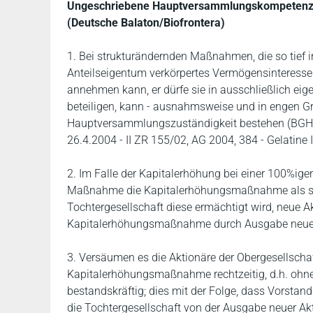
Ungeschriebene Hauptversammlungskompetenzen 
(Deutsche Balaton/Biofrontera)
1. Bei strukturändernden Maßnahmen, die so tief i
Anteilseigentum verkörpertes Vermögensinteresse 
annehmen kann, er dürfe sie in ausschließlich ei
beteiligen, kann - ausnahmsweise und in engen G
Hauptversammlungszuständigkeit bestehen (BGH v.
26.4.2004 - II ZR 155/02, AG 2004, 384 - Gelatine I
2. Im Falle der Kapitalerhöhung bei einer 100%ige
Maßnahme die Kapitalerhöhungsmaßnahme als sol
Tochtergesellschaft diese ermächtigt wird, neue A
Kapitalerhöhungsmaßnahme durch Ausgabe neuer A
3. Versäumen es die Aktionäre der Obergesellscha
Kapitalerhöhungsmaßnahme rechtzeitig, d.h. ohn
bestandskräftig; dies mit der Folge, dass Vorstand 
die Tochtergesellschaft von der Ausgabe neuer Ak