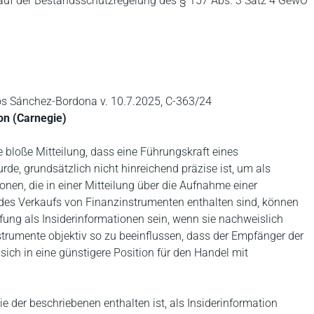
is auf der Bestandsschutzregelung des § 157 Abs. 3 Satz 4 GewO
s Sánchez-Bordona v. 10.7.2025, C-363/24
ion (Carnegie)
e bloße Mitteilung, dass eine Führungskraft eines
e, grundsätzlich nicht hinreichend präzise ist, um als
onen, die in einer Mitteilung über die Aufnahme einer
t des Verkaufs von Finanzinstrumenten enthalten sind, können
ufung als Insiderinformationen sein, wenn sie nachweislich
strumente objektiv so zu beeinflussen, dass der Empfänger der
 sich in eine günstigere Position für den Handel mit
wie der beschriebenen enthalten ist, als Insiderinformation