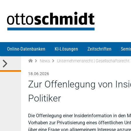
Direkt zum Inhalt
Online-Datenbanken
KI-Lösungen
Zeitschriften
Semi
News
Unternehmensrecht | Gesellschaftsrecht
18.06.2026
Zur Offenlegung von Ins
Politiker
Die Offenlegung einer Insiderinformation in den Me
Vorhaben zur Privatisierung eines öffentlichen Un
über eine Frage von allgemeinem Interesse anzureg