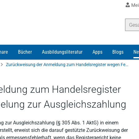
Mei
nare
Bücher
Ausbildungsliteratur
Apps
Blogs
Ne
Zurückweisung der Anmeldung zum Handelsregister wegen Fehlens einer Regelung zur Ausgleichszahlung
ldung zum Handelsregister
elung zur Ausgleichszahlung
ng zur Ausgleichszahlung (§ 305 Abs. 1 AktG) in einem
tellt, erweist sich die darauf gestützte Zurückweisung der
ls ermessensfehlerhaft, wenn das Registergericht keine