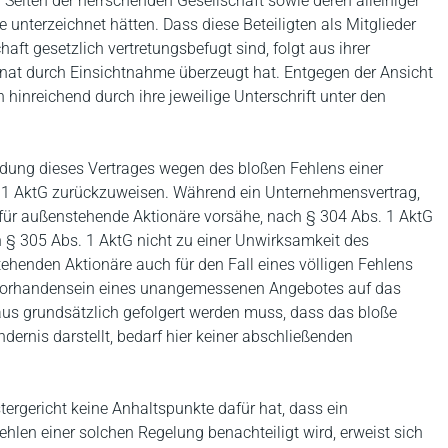
Seiten der herrschenden Gesellschaft sowie deren alleiniger
e unterzeichnet hätten. Dass diese Beteiligten als Mitglieder
aft gesetzlich vertretungsbefugt sind, folgt aus ihrer
Senat durch Einsichtnahme überzeugt hat. Entgegen der Ansicht
inreichend durch ihre jeweilige Unterschrift unter den
ldung dieses Vertrages wegen des bloßen Fehlens einer
 1 AktG zurückzuweisen. Während ein Unternehmensvertrag,
h für außenstehende Aktionäre vorsähe, nach § 304 Abs. 1 AktG
h § 305 Abs. 1 AktG nicht zu einer Unwirksamkeit des
tehenden Aktionäre auch für den Fall eines völligen Fehlens
 Vorhandensein eines unangemessenen Angebotes auf das
aus grundsätzlich gefolgert werden muss, dass das bloße
dernis darstellt, bedarf hier keiner abschließenden
istergericht keine Anhaltspunkte dafür hat, dass ein
ehlen einer solchen Regelung benachteiligt wird, erweist sich