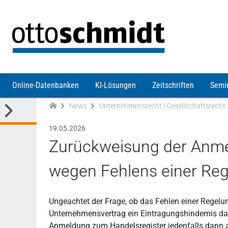
Direkt zum Inhalt
Online-Datenbanken
KI-Lösungen
Zeitschriften
Semi
News
Unternehmensrecht | Gesellschaftsrecht
19.05.2026
Zurückweisung der Anme
wegen Fehlens einer Reg
Ungeachtet der Frage, ob das Fehlen einer Regelu
Unternehmensvertrag ein Eintragungshindernis dars
Anmeldung zum Handelsregister jedenfalls dann a