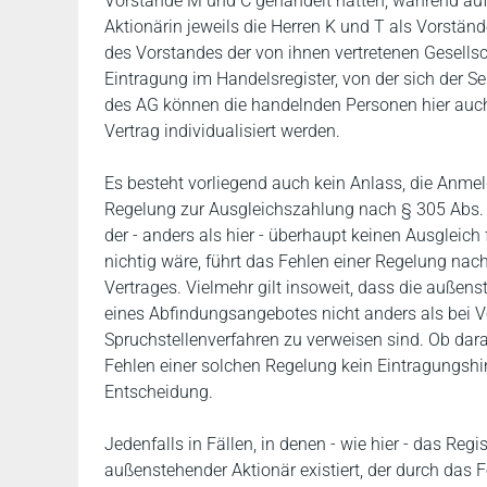
Vorstände M und C gehandelt hätten, während auf 
Aktionärin jeweils die Herren K und T als Vorständ
des Vorstandes der von ihnen vertretenen Gesellsch
Eintragung im Handelsregister, von der sich der 
des AG können die handelnden Personen hier auch h
Vertrag individualisiert werden.
Es besteht vorliegend auch kein Anlass, die Anme
Regelung zur Ausgleichszahlung nach § 305 Abs.
der - anders als hier - überhaupt keinen Ausgleic
nichtig wäre, führt das Fehlen einer Regelung nac
Vertrages. Vielmehr gilt insoweit, dass die außens
eines Abfindungsangebotes nicht anders als bei
Spruchstellenverfahren zu verweisen sind. Ob dar
Fehlen einer solchen Regelung kein Eintragungshin
Entscheidung.
Jedenfalls in Fällen, in denen - wie hier - das Reg
außenstehender Aktionär existiert, der durch das F